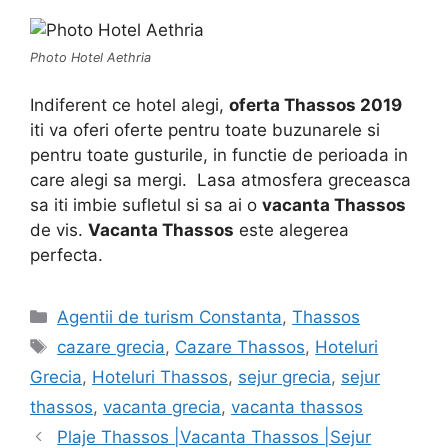
Photo Hotel Aethria
Indiferent ce hotel alegi,
oferta Thassos 2019
iti va oferi oferte pentru toate buzunarele si
pentru toate gusturile, in functie de perioada in
care alegi sa mergi. Lasa atmosfera greceasca
sa iti imbie sufletul si sa ai o
vacanta Thassos
de vis.
Vacanta Thassos
este alegerea
perfecta.
Categorii
Agentii de turism Constanta
,
Thassos
Etichete
cazare grecia
,
Cazare Thassos
,
Hoteluri
Grecia
,
Hoteluri Thassos
,
sejur grecia
,
sejur
thassos
,
vacanta grecia
,
vacanta thassos
Plaje Thassos |Vacanta Thassos |Sejur