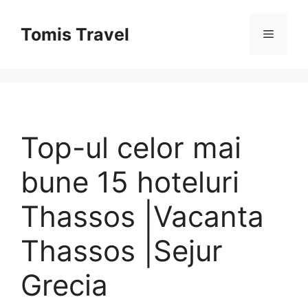
Sari
la
Tomis Travel
Meniu
conținut
Top-ul celor mai
bune 15 hoteluri
Thassos |Vacanta
Thassos |Sejur
Grecia