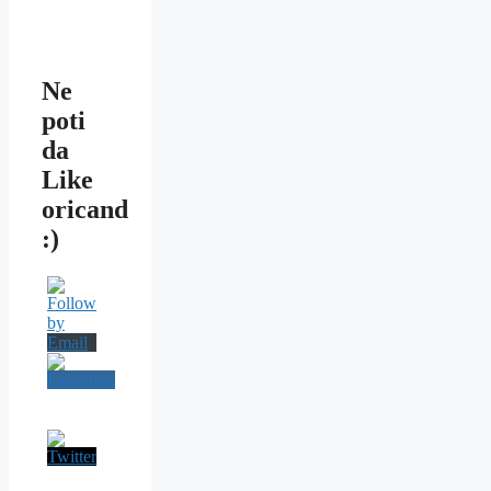
Ne
poti
da
Like
oricand
:)