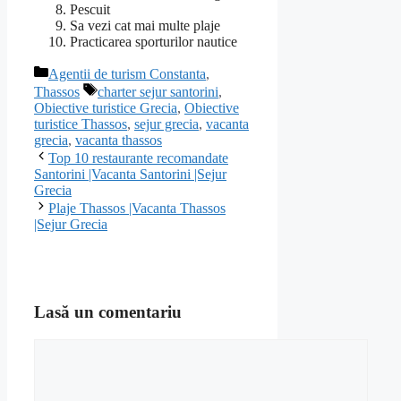
Pescuit
Sa vezi cat mai multe plaje
Practicarea sporturilor nautice
Categorii
Agentii de turism Constanta
,
Etichete
Thassos
charter sejur santorini
,
Obiective turistice Grecia
,
Obiective
turistice Thassos
,
sejur grecia
,
vacanta
grecia
,
vacanta thassos
Top 10 restaurante recomandate
Santorini |Vacanta Santorini |Sejur
Grecia
Plaje Thassos |Vacanta Thassos
|Sejur Grecia
Lasă un comentariu
Comentariu