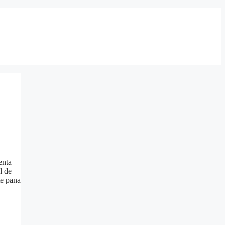
enta
l de
te pana