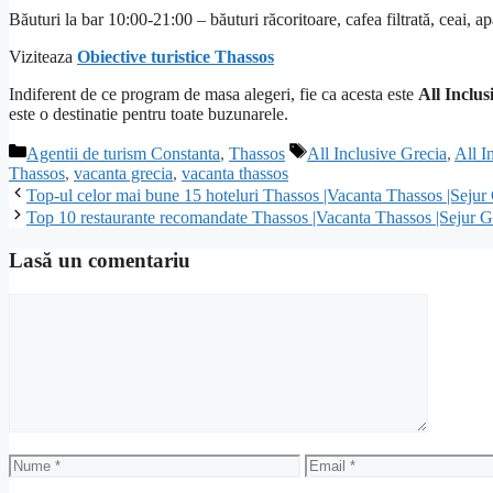
Băuturi la bar 10:00-21:00 – băuturi răcoritoare, cafea filtrată, ceai, ap
Viziteaza
Obiective turistice Thassos
Indiferent de ce program de masa alegeri, fie ca acesta este
All Inclus
este o destinatie pentru toate buzunarele.
Categorii
Etichete
Agentii de turism Constanta
,
Thassos
All Inclusive Grecia
,
All I
Thassos
,
vacanta grecia
,
vacanta thassos
Top-ul celor mai bune 15 hoteluri Thassos |Vacanta Thassos |Sejur
Top 10 restaurante recomandate Thassos |Vacanta Thassos |Sejur G
Lasă un comentariu
Comentariu
Nume
Email