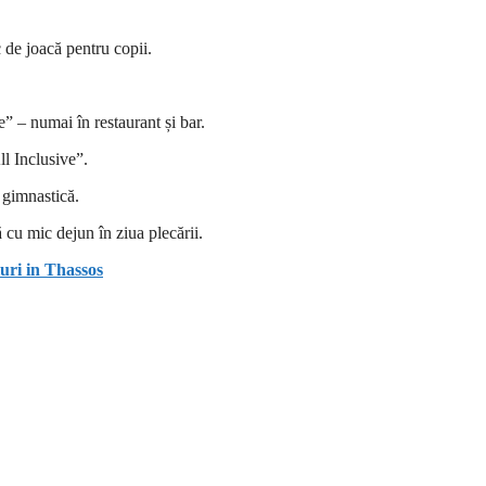
c de joacă pentru copii.
e” – numai în restaurant și bar.
l Inclusive”.
e gimnastică.
ă cu mic dejun în ziua plecării.
uri in Thassos