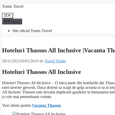
Sari
Tomis Travel
la
conținut
Meniu
Meniu
Site oficial Tomis Travel
Hoteluri Thassos All Inclusive |Vacanta Th
28/11/2021
16/01/2019
de
Travel Tomis
Hoteluri Thassos All Inclusive
Hoteluri Thassos All Inclusive
– O mica parte din hotelurile din Thasso
unei taverne grecesti. Daca doresti sa scapi de grija aceasta si sa ai to
All Inclusiv Thassos este dovada implicarii gazdelor in bunastarea turis
si cele mai pretentioase cerinte.
Vezi oferte pentru
Vacanta Thassos