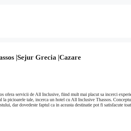
assos |Sejur Grecia |Cazare
s ofera servicii de All Inclusive, fiind mult mai placut sa incerci experi
tul la picioarele tale, incerca un hotel cu All Inclusive Thassos. Conceptu
tului, dar dovedeste faptul ca in aceasta destinatie pot fi satisfacute toa