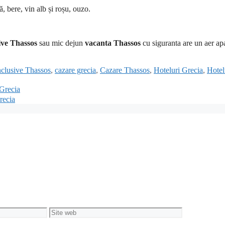
ă, bere, vin alb și roșu, ouzo.
ive Thassos
sau mic dejun
vacanta Thassos
cu siguranta are un aer apa
nclusive Thassos
,
cazare grecia
,
Cazare Thassos
,
Hoteluri Grecia
,
Hotel
 Grecia
recia
Site
web