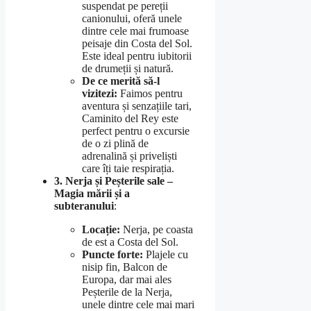
suspendat pe pereții
canionului, oferă unele
dintre cele mai frumoase
peisaje din Costa del Sol.
Este ideal pentru iubitorii
de drumeții și natură.
De ce merită să-l
vizitezi:
Faimos pentru
aventura și senzațiile tari,
Caminito del Rey este
perfect pentru o excursie
de o zi plină de
adrenalină și priveliști
care îți taie respirația.
3. Nerja și Peșterile sale –
Magia mării și a
subteranului
:
Locație:
Nerja, pe coasta
de est a Costa del Sol.
Puncte forte:
Plajele cu
nisip fin, Balcon de
Europa, dar mai ales
Peșterile de la Nerja,
unele dintre cele mai mari