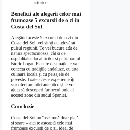
istorice.
Beneficii ale alegerii celor mai
frumoase 5 excursii de o zi în
Costa del Sol
Alegând aceste 5 excursii de o zi din
Costa del Sol, vei simți cu adevărat
pulsul regiunii. Te vei bucura atât de
natură spectaculoasă, cât și de
ospitalitatea localnicilor și patrimoniul
istoric bogat. Fiecare destinație te va
conecta cu tradițiile andaluze, cu arta
culinară locală și cu peisajele de
poveste. Toate aceste experiențe îți
vor oferi amintiri autentice și te vor
ajuta să descoperi farmecul unic al
acestei zone din sudul Spaniei.
Concluzie
Costa del Sol nu înseamnă doar plajă
și soare – aici te așteaptă cele mai
frumoase excursii de o zi, ideal de