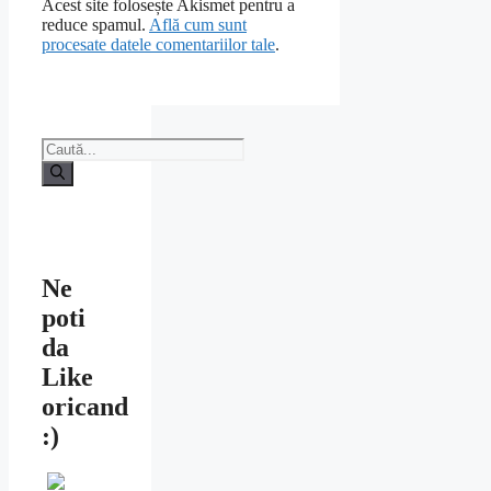
Acest site folosește Akismet pentru a
reduce spamul.
Află cum sunt
procesate datele comentariilor tale
.
Caută
după:
Ne
poti
da
Like
oricand
:)