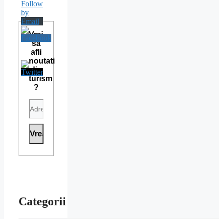
Vrei
sa
afli
noutati
din
turism
?
Categorii