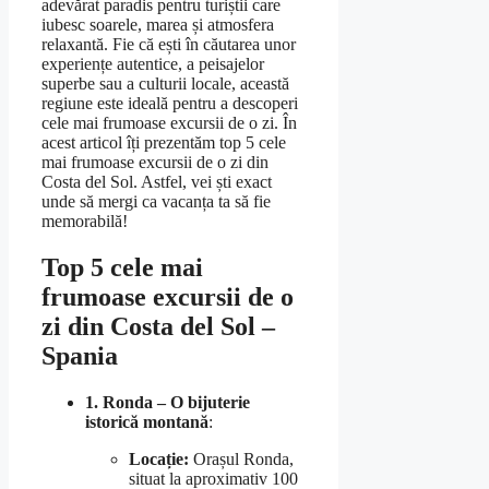
adevărat paradis pentru turiștii care
iubesc soarele, marea și atmosfera
relaxantă. Fie că ești în căutarea unor
experiențe autentice, a peisajelor
superbe sau a culturii locale, această
regiune este ideală pentru a descoperi
cele mai frumoase excursii de o zi. În
acest articol îți prezentăm top 5 cele
mai frumoase excursii de o zi din
Costa del Sol. Astfel, vei ști exact
unde să mergi ca vacanța ta să fie
memorabilă!
Top 5 cele mai
frumoase excursii de o
zi din Costa del Sol –
Spania
1. Ronda – O bijuterie
istorică montană
:
Locație:
Orașul Ronda,
situat la aproximativ 100