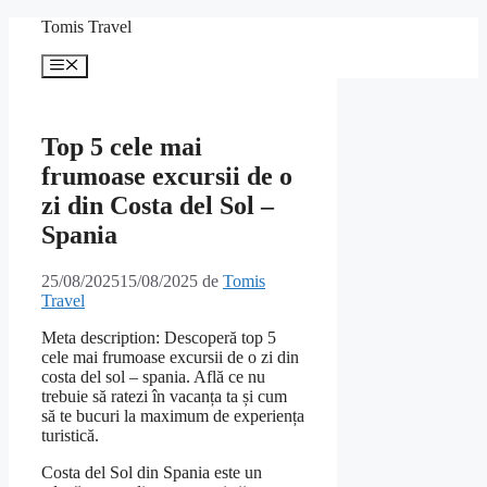
Sari
Tomis Travel
la
conținut
Meniu
Top 5 cele mai
frumoase excursii de o
zi din Costa del Sol –
Spania
25/08/2025
15/08/2025
de
Tomis
Travel
Meta description: Descoperă top 5
cele mai frumoase excursii de o zi din
costa del sol – spania. Află ce nu
trebuie să ratezi în vacanța ta și cum
să te bucuri la maximum de experiența
turistică.
Costa del Sol din Spania este un