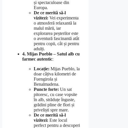
și spectaculoase din
Europa.
De ce merită să-l
vizitezi:
Vei experimenta
o atmosferă relaxantă la
malul mării, iar
explorarea peșterilor este
o aventură fascinantă atât
pentru copii, cât și pentru
adulți.
4. Mijas Pueblo – Satul alb cu
farmec autentic
:
Locație:
Mijas Pueblo, la
doar câțiva kilometri de
Fuengirola și
Benalmadena.
Puncte forte:
Un sat
pitoresc, cu case vopsite
în alb, străduțe înguste,
grădini pline de flori și
priveliști spre mare.
De ce merită să-l
vizitezi:
Este locul
perfect pentru a descoperi