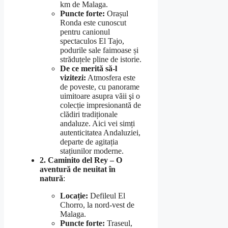
km de Malaga.
Puncte forte:
Orașul
Ronda este cunoscut
pentru canionul
spectaculos El Tajo,
podurile sale faimoase și
străduțele pline de istorie.
De ce merită să-l
vizitezi:
Atmosfera este
de poveste, cu panorame
uimitoare asupra văii şi o
colecție impresionantă de
clădiri tradiționale
andaluze. Aici vei simți
autenticitatea Andaluziei,
departe de agitația
stațiunilor moderne.
2. Caminito del Rey – O
aventură de neuitat în
natură
:
Locație:
Defileul El
Chorro, la nord-vest de
Malaga.
Puncte forte:
Traseul,