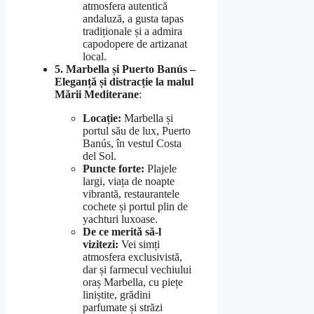
atmosfera autentică
andaluză, a gusta tapas
tradiționale și a admira
capodopere de artizanat
local.
5. Marbella și Puerto Banús –
Eleganță și distracție la malul
Mării Mediterane
:
Locație:
Marbella și
portul său de lux, Puerto
Banús, în vestul Costa
del Sol.
Puncte forte:
Plajele
largi, viața de noapte
vibrantă, restaurantele
cochete și portul plin de
yachturi luxoase.
De ce merită să-l
vizitezi:
Vei simți
atmosfera exclusivistă,
dar și farmecul vechiului
oraș Marbella, cu piețe
liniștite, grădini
parfumate și străzi