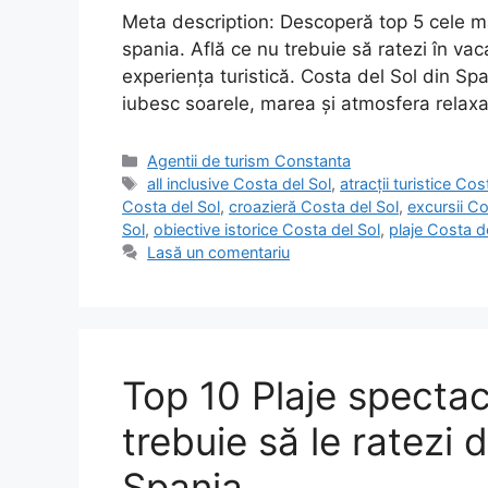
Meta description: Descoperă top 5 cele ma
spania. Află ce nu trebuie să ratezi în v
experiența turistică. Costa del Sol din Sp
iubesc soarele, marea și atmosfera relax
Categorii
Agentii de turism Constanta
Etichete
all inclusive Costa del Sol
,
atracții turistice Cos
Costa del Sol
,
croazieră Costa del Sol
,
excursii Co
Sol
,
obiective istorice Costa del Sol
,
plaje Costa d
Lasă un comentariu
Top 10 Plaje specta
trebuie să le ratezi 
Spania