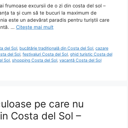
i frumoase excursii de o zi din costa del sol –
acanța ta și cum să te bucuri la maximum de
ania este un adevărat paradis pentru turiștii care
antă. …
Citește mai mult
ta del Sol
,
bucătărie tradițională din Costa del Sol
,
cazare
sta del Sol
,
festivaluri Costa del Sol
,
ghid turistic Costa del
el Sol
,
shopping Costa del Sol
,
vacanță Costa del Sol
culoase pe care nu
din Costa del Sol –