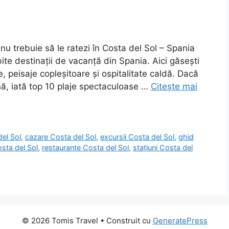
u trebuie să le ratezi în Costa del Sol – Spania
ite destinații de vacanță din Spania. Aici găsești
 peisaje copleșitoare și ospitalitate caldă. Dacă
ă, iată top 10 plaje spectaculoase …
Citește mai
del Sol
,
cazare Costa del Sol
,
excursii Costa del Sol
,
ghid
osta del Sol
,
restaurante Costa del Sol
,
stațiuni Costa del
© 2026 Tomis Travel
• Construit cu
GeneratePress