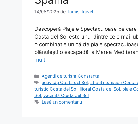
14/08/2025
de
Tomis Travel
Descoperă Plajele Spectaculoase pe care n
Costa del Sol este unul dintre cele mai iub
o combinație unică de plaje spectaculoase,
plănuiești o escapadă la Marea Mediteran
mult
Categorii
Agentii de turism Constanta
Etichete
activități Costa del Sol
,
atracții turistice Costa 
turistic Costa del Sol
,
litoral Costa del Sol
,
plaje C
Sol
,
vacanță Costa del Sol
Lasă un comentariu