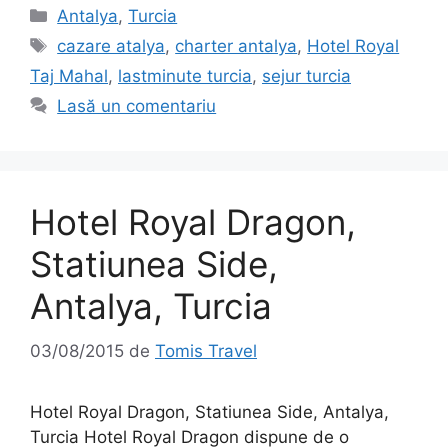
Categorii
Antalya
,
Turcia
Etichete
cazare atalya
,
charter antalya
,
Hotel Royal
Taj Mahal
,
lastminute turcia
,
sejur turcia
Lasă un comentariu
Hotel Royal Dragon,
Statiunea Side,
Antalya, Turcia
03/08/2015
de
Tomis Travel
Hotel Royal Dragon, Statiunea Side, Antalya,
Turcia Hotel Royal Dragon dispune de o