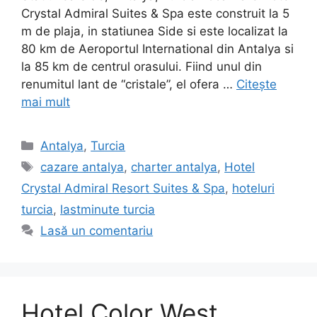
Crystal Admiral Suites & Spa este construit la 5
m de plaja, in statiunea Side si este localizat la
80 km de Aeroportul International din Antalya si
la 85 km de centrul orasului. Fiind unul din
renumitul lant de “cristale”, el ofera …
Citește
mai mult
Categorii
Antalya
,
Turcia
Etichete
cazare antalya
,
charter antalya
,
Hotel
Crystal Admiral Resort Suites & Spa
,
hoteluri
turcia
,
lastminute turcia
Lasă un comentariu
Hotel Color West,