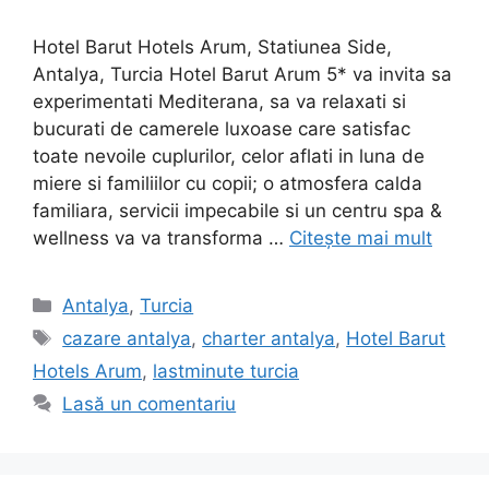
Hotel Barut Hotels Arum, Statiunea Side,
Antalya, Turcia Hotel Barut Arum 5* va invita sa
experimentati Mediterana, sa va relaxati si
bucurati de camerele luxoase care satisfac
toate nevoile cuplurilor, celor aflati in luna de
miere si familiilor cu copii; o atmosfera calda
familiara, servicii impecabile si un centru spa &
wellness va va transforma …
Citește mai mult
Categorii
Antalya
,
Turcia
Etichete
cazare antalya
,
charter antalya
,
Hotel Barut
Hotels Arum
,
lastminute turcia
Lasă un comentariu