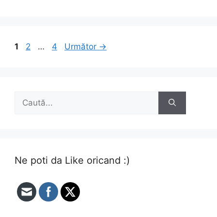
Pagina
Pagina
Pagina
1
2
…
4
Următor
→
Caută
după:
Ne poti da Like oricand :)