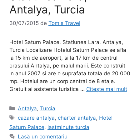
Antalya, Turcia
30/07/2015
de
Tomis Travel
Hotel Saturn Palace, Statiunea Lara, Antalya,
Turcia Localizare Hotelul Saturn Palace se afla
la 15 km de aeroport, si la 17 km de centrul
orasului Antalya, pe malul marii. Este construit
in anul 2007 si are o suprafata totala de 20 000
mp. Hotelul are un corp central de 8 etaje.
Gratuit ai asistenta turistica …
Citește mai mult
Categorii
Antalya
,
Turcia
Etichete
cazare antalya
,
charter antalya
,
Hotel
Saturn Palace
,
lastminute turcia
Lasă un comentariu