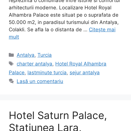
reprezinta o combinatie intre istorie si confortul
arhitecturii moderne. Localizare Hotel Royal
Alhambra Palace este situat pe o suprafata de
50.000 m2, in paradisul turismului din Antalya,
Colakli. Se afla la o distanta de …
Citește mai
mult
Categorii
Antalya
,
Turcia
Etichete
charter antalya
,
Hotel Royal Alhambra
Palace
,
lastminute turcia
,
sejur antalya
Lasă un comentariu
Hotel Saturn Palace,
Statiunea Lara,