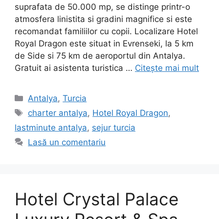
suprafata de 50.000 mp, se distinge printr-o
atmosfera linistita si gradini magnifice si este
recomandat familiilor cu copii. Localizare Hotel
Royal Dragon este situat in Evrenseki, la 5 km
de Side si 75 km de aeroportul din Antalya.
Gratuit ai asistenta turistica …
Citește mai mult
Categorii
Antalya
,
Turcia
Etichete
charter antalya
,
Hotel Royal Dragon
,
lastminute antalya
,
sejur turcia
Lasă un comentariu
Hotel Crystal Palace