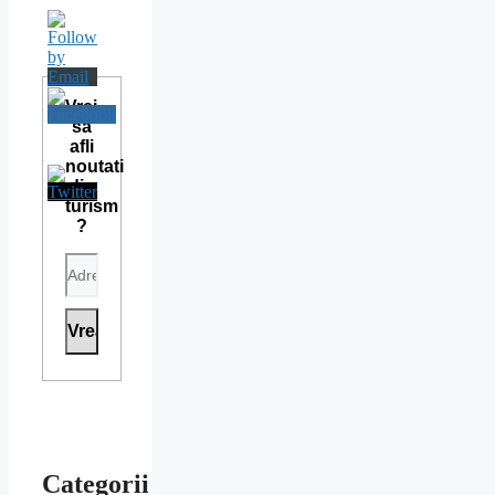
Vrei
sa
afli
noutati
din
turism
?
Categorii