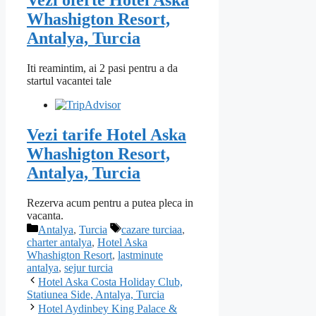
Whashigton Resort,
Antalya, Turcia
Iti reamintim, ai 2 pasi pentru a da
startul vacantei tale
Vezi tarife Hotel Aska
Whashigton Resort,
Antalya, Turcia
Rezerva acum pentru a putea pleca in
vacanta.
Categorii
Etichete
Antalya
,
Turcia
cazare turciaa
,
charter antalya
,
Hotel Aska
Whashigton Resort
,
lastminute
antalya
,
sejur turcia
Hotel Aska Costa Holiday Club,
Statiunea Side, Antalya, Turcia
Hotel Aydinbey King Palace &