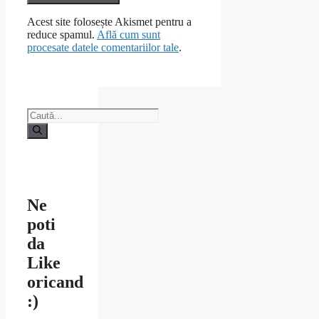
Acest site folosește Akismet pentru a
reduce spamul.
Află cum sunt
procesate datele comentariilor tale
.
Caută
după:
Ne
poti
da
Like
oricand
:)