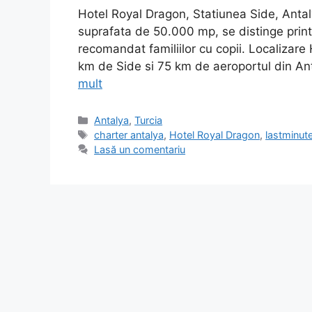
Hotel Royal Dragon, Statiunea Side, Anta
suprafata de 50.000 mp, se distinge printr
recomandat familiilor cu copii. Localizare 
km de Side si 75 km de aeroportul din Anta
mult
Categorii
Antalya
,
Turcia
Etichete
charter antalya
,
Hotel Royal Dragon
,
lastminut
Lasă un comentariu