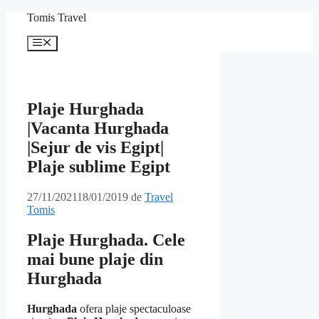
Sari
Tomis Travel
la
conținut
Meniu
Plaje Hurghada
|Vacanta Hurghada
|Sejur de vis Egipt|
Plaje sublime Egipt
27/11/2021
18/01/2019
de
Travel
Tomis
Plaje Hurghada. Cele
mai bune plaje din
Hurghada
Hurghada
ofera plaje spectaculoase