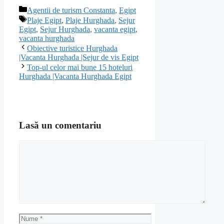
Categorii
Agentii de turism Constanta
,
Egipt
Etichete
Plaje Egipt
,
Plaje Hurghada
,
Sejur
Egipt
,
Sejur Hurghada
,
vacanta egipt
,
vacanta hurghada
Obiective turistice Hurghada
|Vacanta Hurghada |Sejur de vis Egipt
Top-ul celor mai bune 15 hoteluri
Hurghada |Vacanta Hurghada Egipt
Lasă un comentariu
Comentariu
Nume