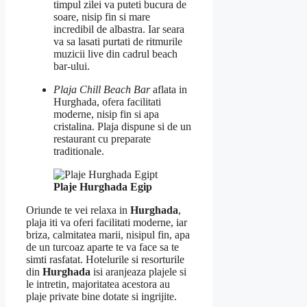
timpul zilei va puteti bucura de
soare, nisip fin si mare
incredibil de albastra. Iar seara
va sa lasati purtati de ritmurile
muzicii live din cadrul beach
bar-ului.
Plaja Chill Beach Bar
aflata in
Hurghada, ofera facilitati
moderne, nisip fin si apa
cristalina. Plaja dispune si de un
restaurant cu preparate
traditionale.
Plaje Hurghada Egip
Oriunde te vei relaxa in
Hurghada
,
plaja iti va oferi facilitati moderne, iar
briza, calmitatea marii, nisipul fin, apa
de un turcoaz aparte te va face sa te
simti rasfatat. Hotelurile si resorturile
din
Hurghada
isi aranjeaza plajele si
le intretin, majoritatea acestora au
plaje private bine dotate si ingrijite.