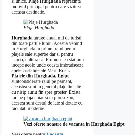
si unice.
Plaje Hurghada
reprezinta
motivul principal pentru care vizitezi
aceasta destinatie.
Plaje Hurghada
Hurghada
atrage anual mii de turisti
din toate partile lumii. Acestia venind
in Hurghada in primul rand pentru
plajele sale superbe dar si pentru
istoria, cultura sa. Frumusetea statiunii
incepe acolo unde coasta imbratiseaza
apele cristaline ale Marii Rosii.
Plajele din Hurghada, Egipt
suntconsiderate raiul pe pamant,
aceastea sunt in general plaje linistite
cu nisip auriu fin spre grosier. Exista
loc pe plaja chiar si in plin sezon,
acestea sunt destul de late si dotate cu
facilitati moderne.
Vezi oferte noastre de vacanta in Hurghada Egipt
Vezi oferte pentru
Vacanta