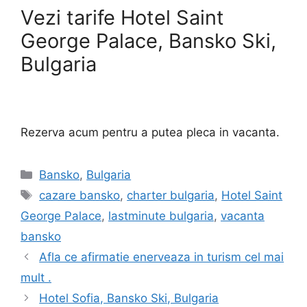
Vezi tarife Hotel Saint
George Palace, Bansko Ski,
Bulgaria
Rezerva acum pentru a putea pleca in vacanta.
Categorii
Bansko
,
Bulgaria
Etichete
cazare bansko
,
charter bulgaria
,
Hotel Saint
George Palace
,
lastminute bulgaria
,
vacanta
bansko
Afla ce afirmatie enerveaza in turism cel mai
mult .
Hotel Sofia, Bansko Ski, Bulgaria