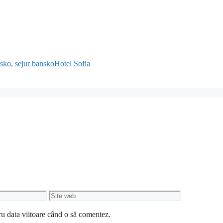
nsko
,
sejur banskoHotel Sofia
Site
web
ru data viitoare când o să comentez.