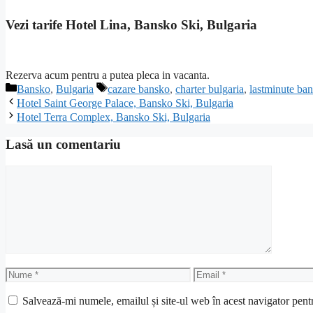
Vezi tarife Hotel Lina, Bansko Ski, Bulgaria
Rezerva acum pentru a putea pleca in vacanta.
Categorii
Etichete
Bansko
,
Bulgaria
cazare bansko
,
charter bulgaria
,
lastminute ba
Hotel Saint George Palace, Bansko Ski, Bulgaria
Hotel Terra Complex, Bansko Ski, Bulgaria
Lasă un comentariu
Comentariu
Nume
Email
Salvează-mi numele, emailul și site-ul web în acest navigator pent