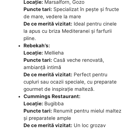
Locație:
Marsalforn, Gozo
Puncte tari:
Specializat în pește și fructe
de mare, vedere la mare
De ce merită vizitat:
Ideal pentru cinele
la apus cu briza Mediteranei și farfurii
pline.
Rebekah’s:
Locație:
Mellieha
Puncte tari:
Casă veche renovată,
ambianță intimă
De ce merită vizitat:
Perfect pentru
cupluri sau ocazii speciale, cu preparate
gourmet de inspirație malteză.
Cummings Restaurant:
Locație:
Bugibba
Puncte tari:
Renumit pentru mielul maltez
și preparatele ample
De ce merită vizitat:
Un loc grozav