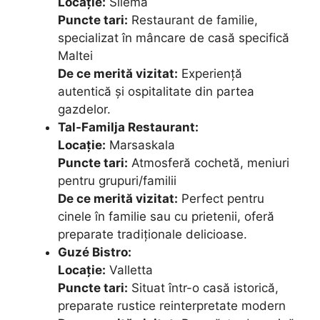
Locație:
Sliema
Puncte tari:
Restaurant de familie,
specializat în mâncare de casă specifică
Maltei
De ce merită vizitat:
Experiență
autentică și ospitalitate din partea
gazdelor.
Tal-Familja Restaurant:
Locație:
Marsaskala
Puncte tari:
Atmosferă cochetă, meniuri
pentru grupuri/familii
De ce merită vizitat:
Perfect pentru
cinele în familie sau cu prietenii, oferă
preparate tradiționale delicioase.
Guzé Bistro:
Locație:
Valletta
Puncte tari:
Situat într-o casă istorică,
preparate rustice reinterpretate modern