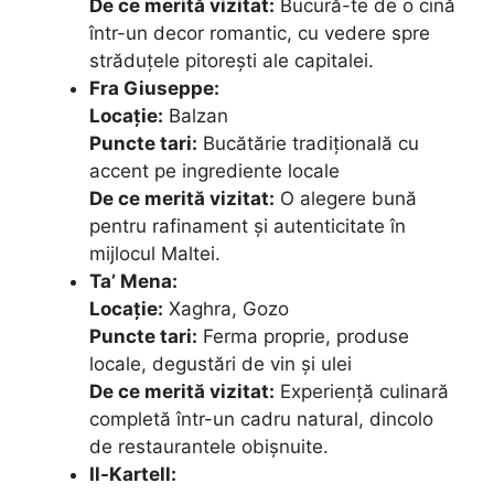
De ce merită vizitat:
Bucură-te de o cină
într-un decor romantic, cu vedere spre
străduțele pitorești ale capitalei.
Fra Giuseppe:
Locație:
Balzan
Puncte tari:
Bucătărie tradițională cu
accent pe ingrediente locale
De ce merită vizitat:
O alegere bună
pentru rafinament și autenticitate în
mijlocul Maltei.
Ta’ Mena:
Locație:
Xaghra, Gozo
Puncte tari:
Ferma proprie, produse
locale, degustări de vin și ulei
De ce merită vizitat:
Experiență culinară
completă într-un cadru natural, dincolo
de restaurantele obișnuite.
Il-Kartell: