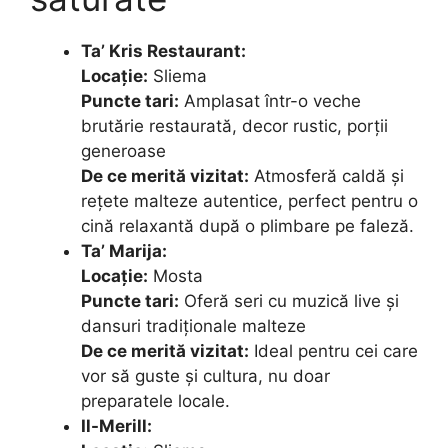
Ta’ Kris Restaurant:
Locație:
Sliema
Puncte tari:
Amplasat într-o veche
brutărie restaurată, decor rustic, porții
generoase
De ce merită vizitat:
Atmosferă caldă și
rețete malteze autentice, perfect pentru o
cină relaxantă după o plimbare pe faleză.
Ta’ Marija:
Locație:
Mosta
Puncte tari:
Oferă seri cu muzică live și
dansuri tradiționale malteze
De ce merită vizitat:
Ideal pentru cei care
vor să guste și cultura, nu doar
preparatele locale.
Il-Merill: