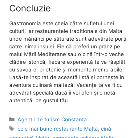
Concluzie
Gastronomia este cheia către sufletul unei
culturi, iar restaurantele tradiționale din Malta
unde mănânci pe săturate sunt adevărate porți
către inima insulei. Fie că preferi un prânz pe
malul Mării Mediterane sau o cină într-o veche
clădire istorică, fiecare experiență te va răsplăti
cu savoare, prietenie și momente memorabile.
Lasă-te inspirat de această listă și pornește în
aventura culinară malteză! Vacanța ta va fi cu
adevărat specială dacă îi vei oferi și o notă
autentică, pe gustul tău.
Categorii
Agentii de turism Constanta
Etichete
cele mai bune restaurante Malta
,
cină