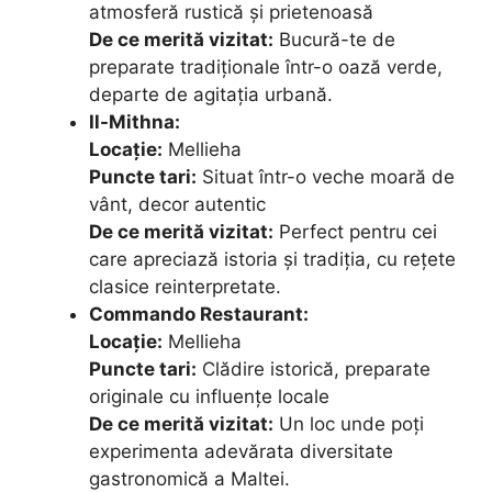
atmosferă rustică și prietenoasă
De ce merită vizitat:
Bucură-te de
preparate tradiționale într-o oază verde,
departe de agitația urbană.
Il-Mithna:
Locație:
Mellieha
Puncte tari:
Situat într-o veche moară de
vânt, decor autentic
De ce merită vizitat:
Perfect pentru cei
care apreciază istoria și tradiția, cu rețete
clasice reinterpretate.
Commando Restaurant:
Locație:
Mellieha
Puncte tari:
Clădire istorică, preparate
originale cu influențe locale
De ce merită vizitat:
Un loc unde poți
experimenta adevărata diversitate
gastronomică a Maltei.