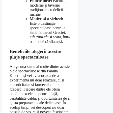
Puncte forte:
Facilități
moderne și taverne
tradiționale cu delicii
marine.
Motive să o vizitezi:
Este o destinație
spectaculoasă pentru a
simți farmecul Greciei,
atât ziua cât și seara, într-
o atmosferă vibrantă.
Beneficiile alegerii acestor
plaje spectaculoase
Alege una sau mai multe dintre aceste
plaje spectaculoase din Paralia
Katerini și vei avea ocazia de a
experimenta nu doar relaxare, ci și
autenticitatea și farmecul cultural
grecesc. Fiecare dintre ele oferă
condiții excelente pentru plajă,
ospitalitate caldă, și oportunitatea de a
gusta preparate locale delicioase. În
același timp, vei descoperi nu doar
peisaje de vis, ci și povesti fascinante