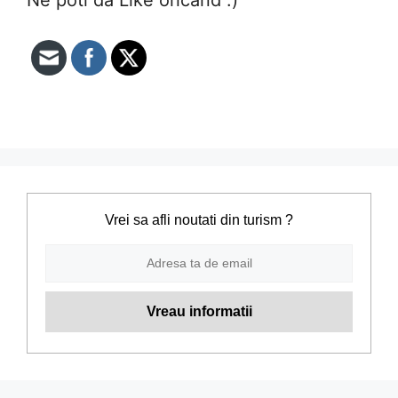
Ne poti da Like oricand :)
Vrei sa afli noutati din turism ?