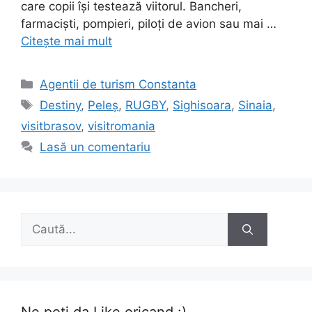
care copii își testează viitorul. Bancheri,
farmaciști, pompieri, piloți de avion sau mai …
Citește mai mult
Categorii
Agentii de turism Constanta
Etichete
Destiny
,
Peleș
,
RUGBY
,
Sighisoara
,
Sinaia
,
visitbrasov
,
visitromania
Lasă un comentariu
Caută
după: