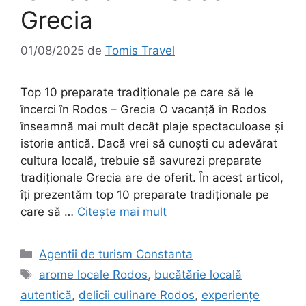
Grecia
01/08/2025
de
Tomis Travel
Top 10 preparate tradiționale pe care să le
încerci în Rodos – Grecia O vacanță în Rodos
înseamnă mai mult decât plaje spectaculoase și
istorie antică. Dacă vrei să cunoști cu adevărat
cultura locală, trebuie să savurezi preparate
tradiționale Grecia are de oferit. În acest articol,
îți prezentăm top 10 preparate tradiționale pe
care să …
Citește mai mult
Categorii
Agentii de turism Constanta
Etichete
arome locale Rodos
,
bucătărie locală
autentică
,
delicii culinare Rodos
,
experiențe