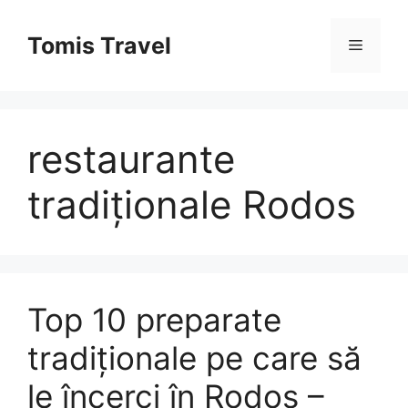
Sari
la
Tomis Travel
Meniu
conținut
restaurante
tradiționale Rodos
Top 10 preparate
tradiționale pe care să
le încerci în Rodos –