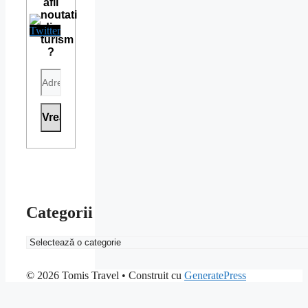
afli
noutati
din
turism
?
Categorii
Categorii
© 2026 Tomis Travel
• Construit cu
GeneratePress