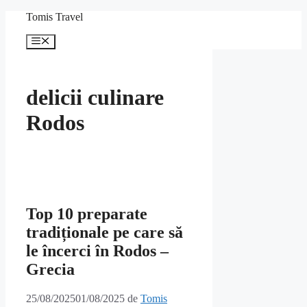
Sari
Tomis Travel
la
conținut
Meniu
delicii culinare
Rodos
Top 10 preparate
tradiționale pe care să
le încerci în Rodos –
Grecia
25/08/2025
01/08/2025
de
Tomis