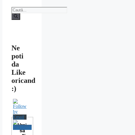
Caută
după:
Ne
poti
da
Like
oricand
:)
Vrei
sa