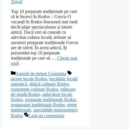
Travel
Top 10 preparate tradiționale pe care
să le încerci în Rodos – Grecia O
vacanță în Rodos înseamnă mai mult
decât plaje spectaculoase și istorie
antică. Dacă vrei să cunoști cu
adevărat cultura locală, trebuie să
savurezi preparate tradiționale Grecia
are de oferit. În acest articol, îți
prezentăm top 10 preparate
tradiționale pe care să …
Citește mai
mult
Categorii
Etichete
Agentii de turism Constanta
arome locale Rodos
,
bucătărie locală
autentică
,
delicii culinare Rodos
,
experiențe culinare Rodos
,
mâncare
de stradă Rodos
,
mâncăruri locale
Rodos
,
preparate tradiționale Rodos
,
restaurante tradiționale Rodos
,
rețete
tradiționale
,
specialități gastronomice
Rodos
Lasă un comentariu