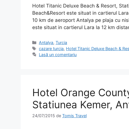
Hotel Titanic Deluxe Beach & Resort, Stat
Beach&Resort este situat in cartierul Lara 
10 km de aeroport Antalya pe plaja cu nis
este situat in cartierul Lara la 12 km dist
Categorii
Antalya
,
Turcia
Etichete
cazare turcia
,
Hotel Titanic Deluxe Beach & Re
Lasă un comentariu
Hotel Orange County
Statiunea Kemer, Ant
24/07/2015
de
Tomis Travel