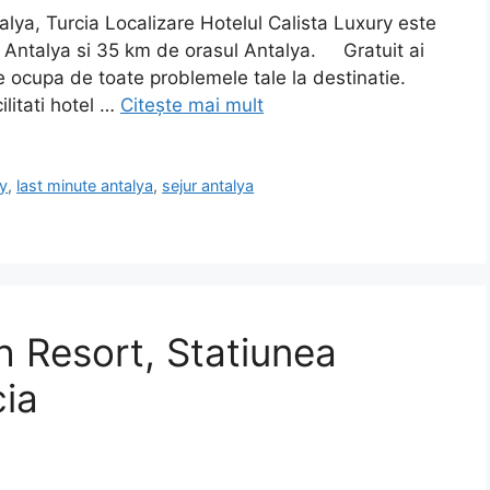
alya, Turcia Localizare Hotelul Calista Luxury este
in Antalya si 35 km de orasul Antalya. Gratuit ai
e ocupa de toate problemele tale la destinatie.
ilitati hotel …
Citește mai mult
y
,
last minute antalya
,
sejur antalya
 Resort, Statiunea
cia