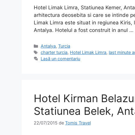
Hotel Limak Limra, Statiunea Kemer, Antal
arhitectura deosebita si care se intinde 
Limak Limra este situat in regiunea Kiris,
Antalya. Hotelul a fost construit in anul …
Categorii
Antalya
,
Turcia
Etichete
charter turcia
,
Hotel Limak Limra
,
last minute a
Lasă un comentariu
Hotel Kirman Belazu
Statiunea Belek, Ant
22/07/2015
de
Tomis Travel