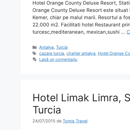
Hotel Orange County Deluxe Resort, Stati
Orange County Deluxe Resort este situat l
Kemer, chiar pe malul marii. Resortul a fos
22.000 m2. Facilitati hotel Restaurant pri
turcesc,mediteranean, mexican,sushi …
C
Categorii
Antalya
,
Turcia
Etichete
cazare turcia
,
charter antalya
,
Hotel Orange Co
Lasă un comentariu
Hotel Limak Limra, S
Turcia
24/07/2015
de
Tomis Travel