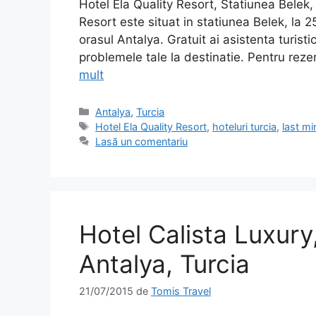
Hotel Ela Quality Resort, Statiunea Belek,
Resort este situat in statiunea Belek, la 
orasul Antalya. Gratuit ai asistenta turis
problemele tale la destinatie. Pentru rezer
mult
Categorii
Antalya
,
Turcia
Etichete
Hotel Ela Quality Resort
,
hoteluri turcia
,
last mi
Lasă un comentariu
Hotel Calista Luxury
Antalya, Turcia
21/07/2015
de
Tomis Travel