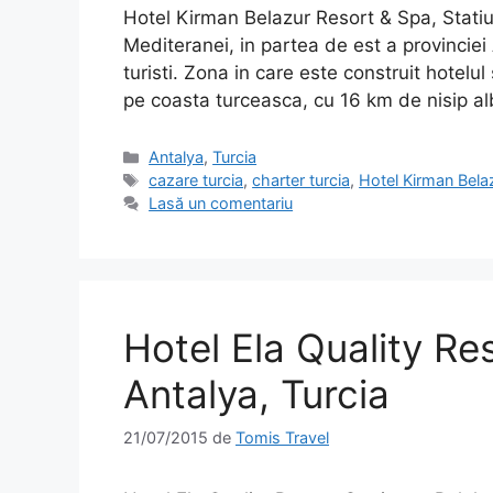
Hotel Kirman Belazur Resort & Spa, Statiu
Mediteranei, in partea de est a provinciei
turisti. Zona in care este construit hotelu
pe coasta turceasca, cu 16 km de nisip al
Categorii
Antalya
,
Turcia
Etichete
cazare turcia
,
charter turcia
,
Hotel Kirman Bela
Lasă un comentariu
Hotel Ela Quality Re
Antalya, Turcia
21/07/2015
de
Tomis Travel