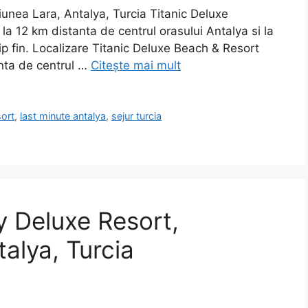
iunea Lara, Antalya, Turcia Titanic Deluxe
la 12 km distanta de centrul orasului Antalya si la
ip fin. Localizare Titanic Deluxe Beach & Resort
anta de centrul …
Citește mai mult
sort
,
last minute antalya
,
sejur turcia
 Deluxe Resort,
alya, Turcia