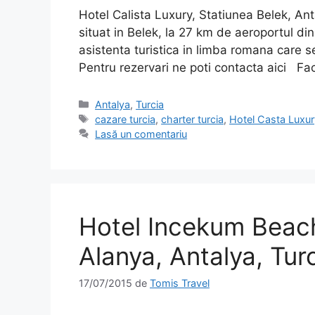
Hotel Calista Luxury, Statiunea Belek, Ant
situat in Belek, la 27 km de aeroportul d
asistenta turistica in limba romana care s
Pentru rezervari ne poti contacta aici Fac
Categorii
Antalya
,
Turcia
Etichete
cazare turcia
,
charter turcia
,
Hotel Casta Luxur
Lasă un comentariu
Hotel Incekum Beach
Alanya, Antalya, Tur
17/07/2015
de
Tomis Travel