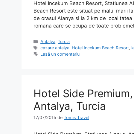
Hotel Incekum Beach Resort, Statiunea Al
Beach Resort este situat pe malul marii l
de orasul Alanya si la 2 km de localitatea 
romana care se ocupa de toate problemele
Categorii
Antalya
,
Turcia
Etichete
cazare antalya
,
Hotel Incekum Beach Resort
,
l
Lasă un comentariu
Hotel Side Premium,
Antalya, Turcia
17/07/2015
de
Tomis Travel