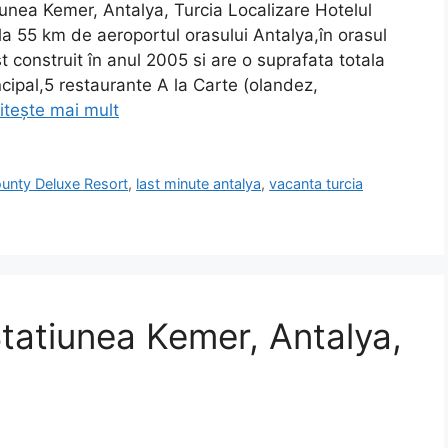
unea Kemer, Antalya, Turcia Localizare Hotelul
a 55 km de aeroportul orasului Antalya,în orasul
t construit în anul 2005 si are o suprafata totala
ncipal,5 restaurante A la Carte (olandez,
itește mai mult
unty Deluxe Resort
,
last minute antalya
,
vacanta turcia
tatiunea Kemer, Antalya,