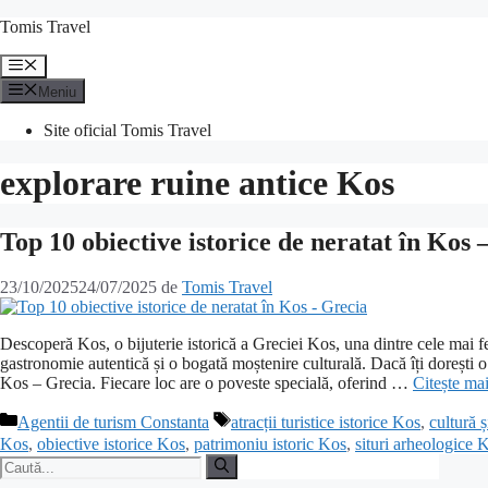
Sari
Tomis Travel
la
conținut
Meniu
Meniu
Site oficial Tomis Travel
explorare ruine antice Kos
Top 10 obiective istorice de neratat în Kos 
23/10/2025
24/07/2025
de
Tomis Travel
Descoperă Kos, o bijuterie istorică a Greciei Kos, una dintre cele mai f
gastronomie autentică și o bogată moștenire culturală. Dacă îți dorești o 
Kos – Grecia. Fiecare loc are o poveste specială, oferind …
Citește ma
Categorii
Etichete
Agentii de turism Constanta
atracții turistice istorice Kos
,
cultură ș
Kos
,
obiective istorice Kos
,
patrimoniu istoric Kos
,
situri arheologice 
Caută
după: