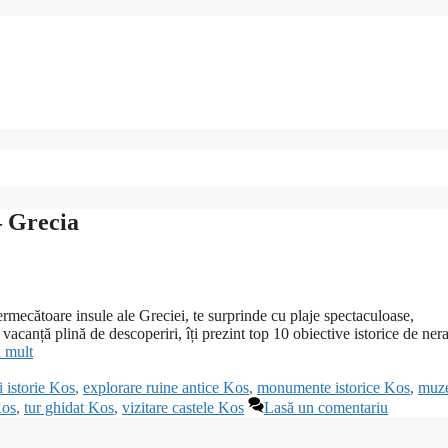
– Grecia
ermecătoare insule ale Greciei, te surprinde cu plaje spectaculoase,
vacanță plină de descoperiri, îți prezint top 10 obiective istorice de nera
i mult
i istorie Kos
,
explorare ruine antice Kos
,
monumente istorice Kos
,
muz
Kos
,
tur ghidat Kos
,
vizitare castele Kos
Lasă un comentariu