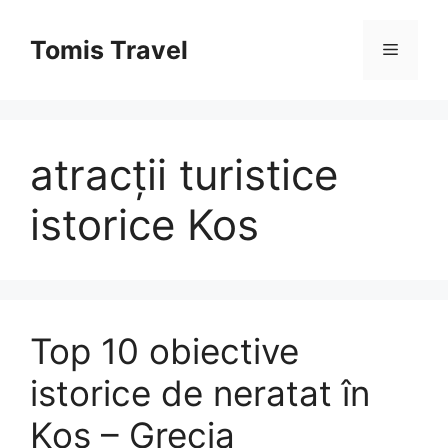
Sari
la
Tomis Travel
Meniu
conținut
atracții turistice
istorice Kos
Top 10 obiective
istorice de neratat în
Kos – Grecia