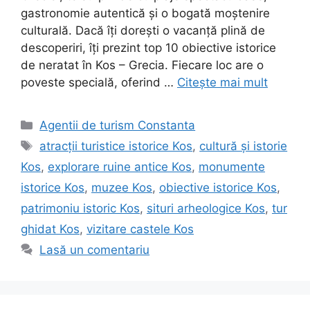
gastronomie autentică și o bogată moștenire
culturală. Dacă îți dorești o vacanță plină de
descoperiri, îți prezint top 10 obiective istorice
de neratat în Kos – Grecia. Fiecare loc are o
poveste specială, oferind …
Citește mai mult
Categorii
Agentii de turism Constanta
Etichete
atracții turistice istorice Kos
,
cultură și istorie
Kos
,
explorare ruine antice Kos
,
monumente
istorice Kos
,
muzee Kos
,
obiective istorice Kos
,
patrimoniu istoric Kos
,
situri arheologice Kos
,
tur
ghidat Kos
,
vizitare castele Kos
Lasă un comentariu