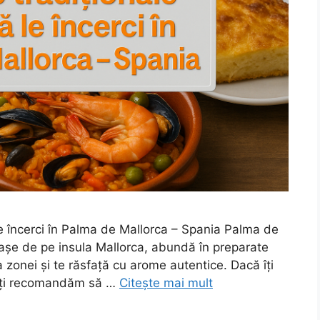
le încerci în Palma de Mallorca – Spania Palma de
rașe de pe insula Mallorca, abundă în preparate
 zonei și te răsfață cu arome autentice. Dacă îți
, îți recomandăm să …
Citește mai mult