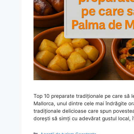
Top 10 preparate tradiționale pe care să 
Mallorca, unul dintre cele mai îndrăgite o
tradiționale delicioase care spun povestea
dorești să simți cu adevărat gustul local
Categorii