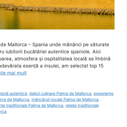
a de Mallorca – Spania unde mănânci pe săturate
 iubitorii bucătăriei autentice spaniole. Aici
area, atmosfera și ospitalitatea locală se îmbină
adevărata esență a insulei, am selectat top 15
ște mai mult
niolă autentică
,
delicii culinare Palma de Mallorca
,
experiențe
lma de Mallorca
,
mâncăruri locale Palma de Mallorca
,
nte tradiționale Palma de Mallorca
,
rețete tradiționale
orca