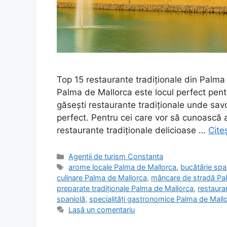
Top 15 restaurante tradiționale din Palm
Palma de Mallorca este locul perfect pentru
găsești restaurante tradiționale unde savo
perfect. Pentru cei care vor să cunoască 
restaurante tradiționale delicioase …
Cite
Categorii
Agentii de turism Constanta
Etichete
arome locale Palma de Mallorca
,
bucătărie spa
culinare Palma de Mallorca
,
mâncare de stradă Pa
preparate tradiționale Palma de Mallorca
,
restaura
spaniolă
,
specialități gastronomice Palma de Mall
Lasă un comentariu