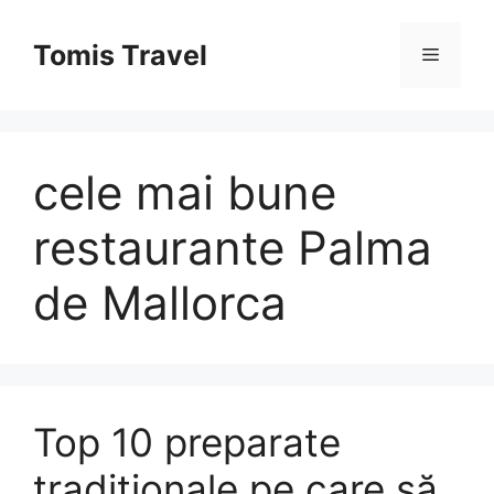
Sari
la
Tomis Travel
Meniu
conținut
cele mai bune
restaurante Palma
de Mallorca
Top 10 preparate
tradiționale pe care să