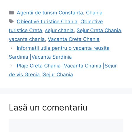
Categorii
Agentii de turism Constanta
,
Chania
Etichete
Obiective turistice Chania
,
Obiective
turistice Creta
,
sejur chania
,
Sejur Creta Chania
,
vacanta chania
,
Vacanta Creta Chania
Informatii utile pentru o vacanta reusita
Sardinia |Vacanta Sardinia
Plaje Creta Chania |Vacanta Chania |Sejur
de vis Grecia |Sejur Chania
Lasă un comentariu
Comentariu