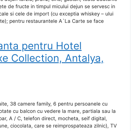
ete de fructe in timpul micului dejun se servesc in
cale si cele de import (cu exceptia whiskey – ului
iate); pentru restaurantele A`La Carte se face
anta pentru Hotel
e Collection, Antalya,
ite, 38 camere family, 6 pentru persoanele cu
dotate cu balcon cu vedere la mare, partiala sau la
r, A / C, telefon direct, mocheta, seif digital,
lune, ciocolata, care se reimprospateaza zilnic), TV