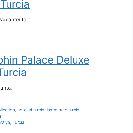
 Turcia
 vacantei tale
lphin Palace Deluxe
Turcia
anta.
llection
,
hoteluri turcia
,
lastminute turcia
a
talya, Turcia