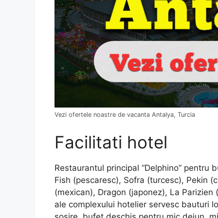
Vezi ofertele noastre de vacanta Antalya, Turcia
Facilitati hotel
Restaurantul principal “Delphino” pentru b
Fish (pescaresc), Sofra (turcesc), Pekin (c
(mexican), Dragon (japonez), La Parizien (f
ale complexului hotelier servesc bauturi l
sosire, bufet deschis pentru mic dejun, mic