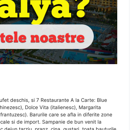
ufet deschis, si 7 Restaurante A la Carte: Blue
hinezesc), Dolce Vita (italienesc), Margarita
rantuzesc). Barurile care se afla in diferite zone
ocale si de import. Sampanie de bun venit la
 dejun tarziu, pranz, cina, gustari, toata bauturile