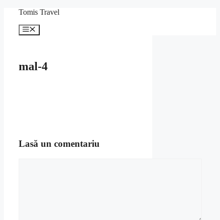
Sari
Tomis Travel
la
conținut
Meniu
mal-4
Lasă un comentariu
Comentariu