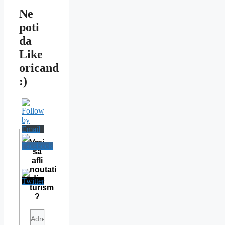
Ne
poti
da
Like
oricand
:)
Vrei
sa
afli
noutati
din
turism
?