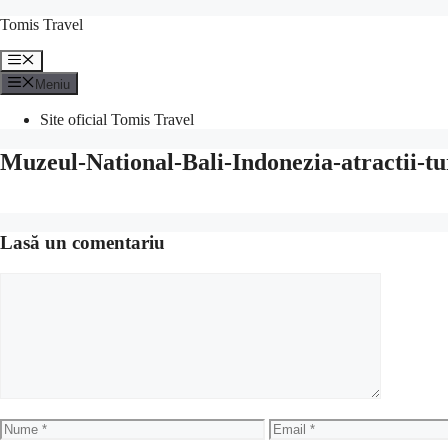
Sari
Tomis Travel
la
conținut
Meniu
Meniu
Site oficial Tomis Travel
Muzeul-National-Bali-Indonezia-atractii-tur
Lasă un comentariu
Comentariu
Nume
Email