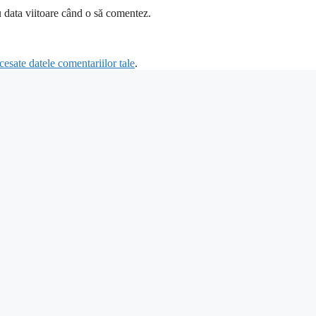
u data viitoare când o să comentez.
esate datele comentariilor tale
.