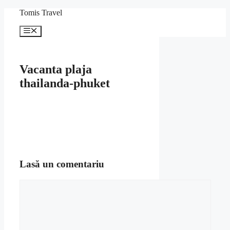
Sari
Tomis Travel
la
conținut
Meniu
Vacanta plaja
thailanda-phuket
Lasă un comentariu
Comentariu