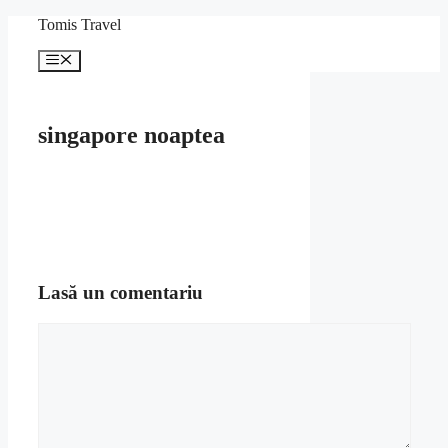
Sari
Tomis Travel
la
conținut
Meniu
singapore noaptea
Lasă un comentariu
Comentariu