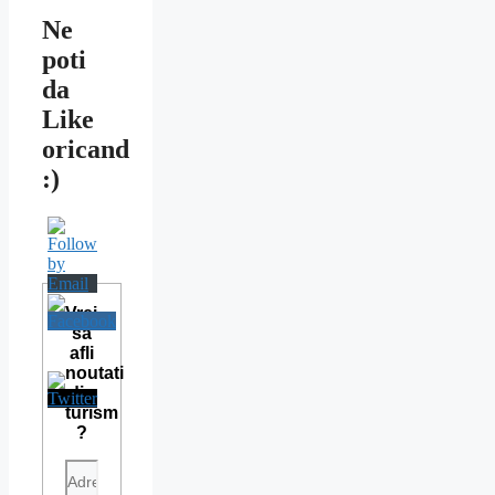
Ne
poti
da
Like
oricand
:)
Vrei
sa
afli
noutati
din
turism
?