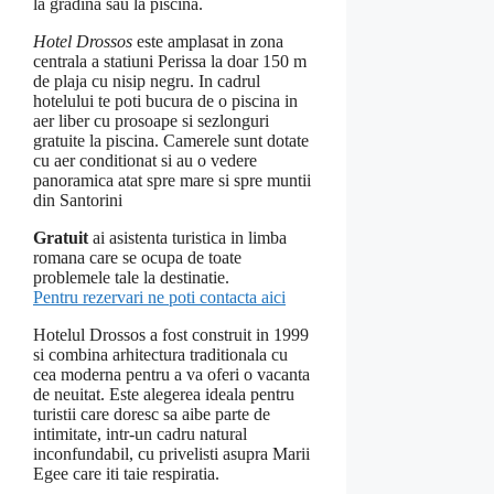
la grădină sau la piscină.
Hotel Drossos
este amplasat in zona
centrala a statiuni Perissa la doar 150 m
de plaja cu nisip negru. In cadrul
hotelului te poti bucura de o piscina in
aer liber cu prosoape si sezlonguri
gratuite la piscina. Camerele sunt dotate
cu aer conditionat si au o vedere
panoramica atat spre mare si spre muntii
din Santorini
Gratuit
ai asistenta turistica in limba
romana care se ocupa de toate
problemele tale la destinatie.
Pentru rezervari ne poti contacta aici
Hotelul Drossos a fost construit in 1999
si combina arhitectura traditionala cu
cea moderna pentru a va oferi o vacanta
de neuitat. Este alegerea ideala pentru
turistii care doresc sa aibe parte de
intimitate, intr-un cadru natural
inconfundabil, cu privelisti asupra Marii
Egee care iti taie respiratia.