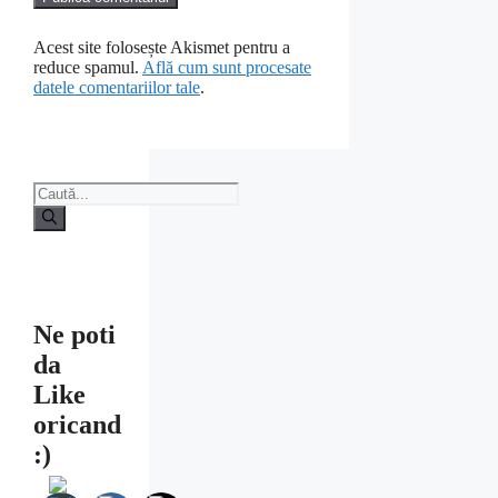
Acest site folosește Akismet pentru a
reduce spamul.
Află cum sunt procesate
datele comentariilor tale
.
Caută
după:
Ne poti
da
Like
oricand
:)