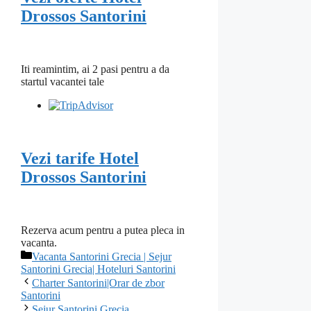
Drossos Santorini
Iti reamintim, ai 2 pasi pentru a da
startul vacantei tale
Vezi tarife Hotel
Drossos Santorini
Rezerva acum pentru a putea pleca in
vacanta.
Categorii
Vacanta Santorini Grecia | Sejur
Santorini Grecia| Hoteluri Santorini
Charter Santorini|Orar de zbor
Santorini
Sejur Santorini Grecia