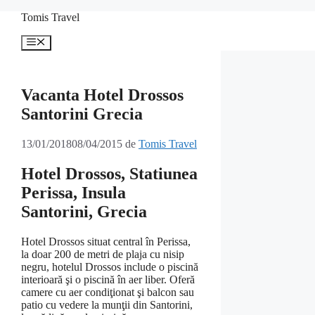
Sari
Tomis Travel
la
conținut
Meniu
Vacanta Hotel Drossos
Santorini Grecia
13/01/2018
08/04/2015
de
Tomis Travel
Hotel Drossos, Statiunea
Perissa, Insula
Santorini, Grecia
Hotel Drossos situat central în Perissa,
la doar 200 de metri de plaja cu nisip
negru, hotelul Drossos include o piscină
interioară şi o piscină în aer liber. Oferă
camere cu aer condiţionat şi balcon sau
patio cu vedere la munţii din Santorini,