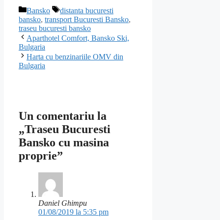
Categorii
Etichete
Bansko
distanta bucuresti
bansko
,
transport Bucuresti Bansko
,
traseu bucuresti bansko
Aparthotel Comfort, Bansko Ski,
Bulgaria
Harta cu benzinariile OMV din
Bulgaria
Un comentariu la
„Traseu Bucuresti
Bansko cu masina
proprie”
Daniel Ghimpu
01/08/2019 la 5:35 pm