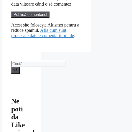
data viitoare când o să comentez.
Acest site folosește Akismet pentru a
reduce spamul.
Află cum sunt
procesate datele comentariilor tale
.
Caută
după:
Ne
poti
da
Like