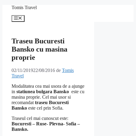
Sari
Tomis Travel
la
conținut
Meniu
Traseu Bucuresti
Bansko cu masina
proprie
02/11/2019
22/08/2016
de
Tomis
Travel
Modalitatea cea mai usora de a ajunge
in
statiunea bulgara Bansko
este cu
masina proprie. Cel mai usor si
recomandat
traseu Bucuresti
Bansko
este cel prin Sofia.
Traseul cel mai cunoscut este:
Bucuresti – Ruse- Plevna- Sofia –
Bansko.