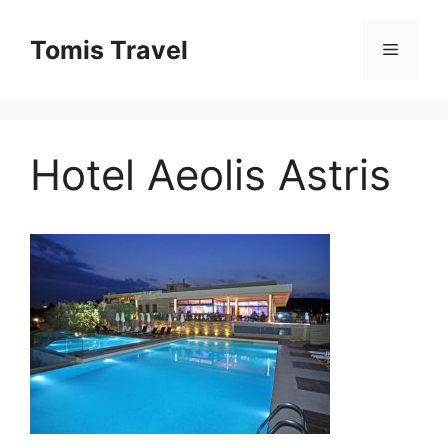
Sari
la
Tomis Travel
Meniu
conținut
Hotel Aeolis Astris