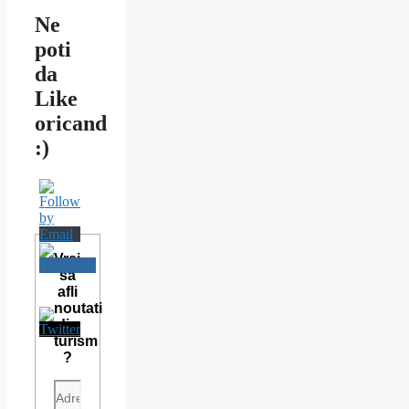
Ne
poti
da
Like
oricand
:)
Vrei
sa
afli
noutati
din
turism
?