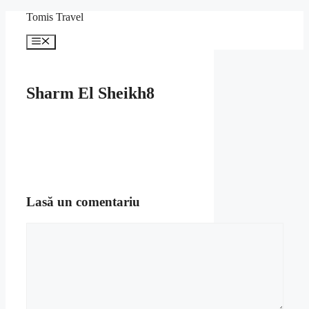
Sari
Tomis Travel
la
conținut
Meniu
Sharm El Sheikh8
Lasă un comentariu
Comentariu