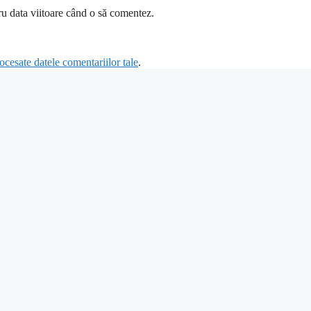
ru data viitoare când o să comentez.
cesate datele comentariilor tale
.