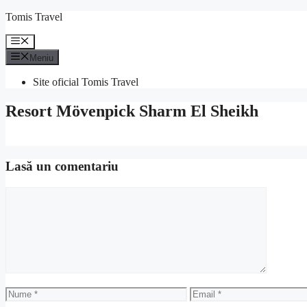
Sari
Tomis Travel
la
conținut
Meniu
Meniu
Site oficial Tomis Travel
Resort Mövenpick Sharm El Sheikh
Lasă un comentariu
Comentariu
Nume
Email