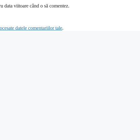
ru data viitoare când o să comentez.
cesate datele comentariilor tale
.