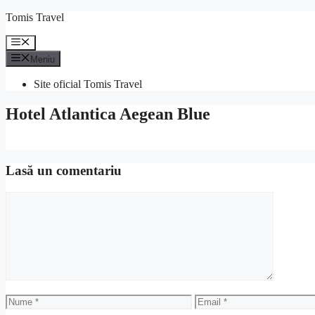
Sari
Tomis Travel
la
conținut
Meniu
Meniu
Site oficial Tomis Travel
Hotel Atlantica Aegean Blue
Lasă un comentariu
Comentariu
Nume
Email