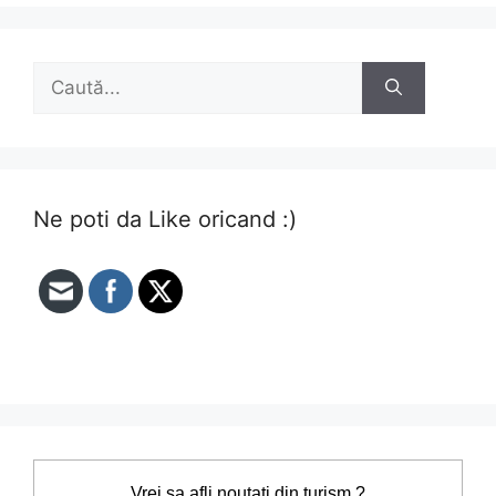
Caută
după:
Ne poti da Like oricand :)
Vrei sa afli noutati din turism ?