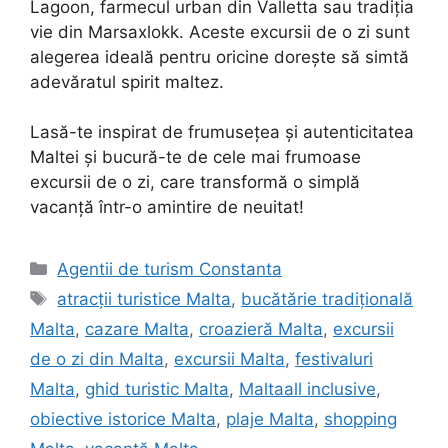
Lagoon, farmecul urban din Valletta sau tradiția
vie din Marsaxlokk. Aceste excursii de o zi sunt
alegerea ideală pentru oricine dorește să simtă
adevăratul spirit maltez.
Lasă-te inspirat de frumusețea și autenticitatea
Maltei și bucură-te de cele mai frumoase
excursii de o zi, care transformă o simplă
vacanță într-o amintire de neuitat!
Categorii
Agentii de turism Constanta
Etichete
atracții turistice Malta
,
bucătărie tradițională
Malta
,
cazare Malta
,
croazieră Malta
,
excursii
de o zi din Malta
,
excursii Malta
,
festivaluri
Malta
,
ghid turistic Malta
,
Maltaall inclusive
,
obiective istorice Malta
,
plaje Malta
,
shopping