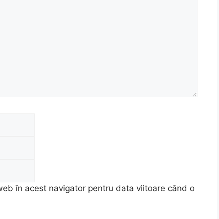
Email
Site
web
web în acest navigator pentru data viitoare când o