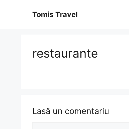
Sari
la
Tomis Travel
conținut
restaurante
Lasă un comentariu
Comentariu