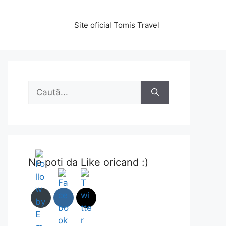
Site oficial Tomis Travel
Caută
după:
Ne poti da Like oricand :)