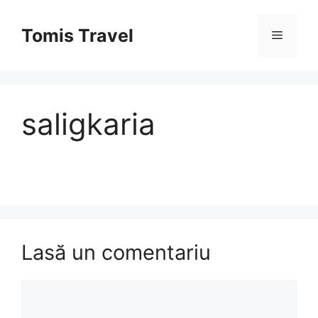
Sari
la
Tomis Travel
Meniu
conținut
saligkaria
Lasă un comentariu
Comentariu