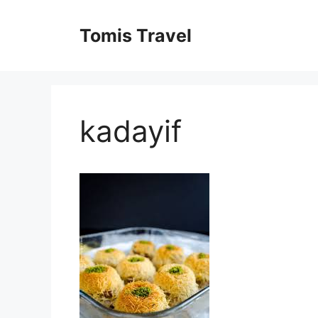
Sari
la
Tomis Travel
conținut
kadayif