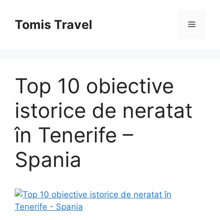
Sari
la
Tomis Travel
Meniu
conținut
Top 10 obiective
istorice de neratat
în Tenerife –
Spania