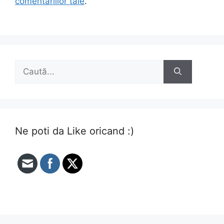
comentariilor tale
.
Caută
după:
Ne poti da Like oricand :)