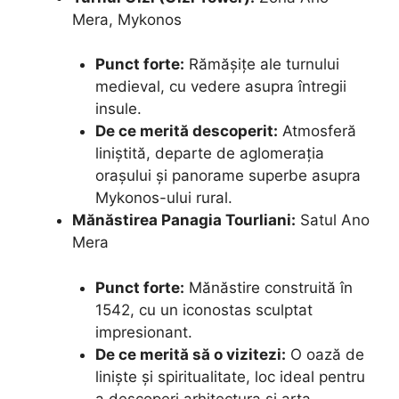
Mera, Mykonos
Punct forte:
Rămășițe ale turnului
medieval, cu vedere asupra întregii
insule.
De ce merită descoperit:
Atmosferă
liniștită, departe de aglomerația
orașului și panorame superbe asupra
Mykonos-ului rural.
Mănăstirea Panagia Tourliani:
Satul Ano
Mera
Punct forte:
Mănăstire construită în
1542, cu un iconostas sculptat
impresionant.
De ce merită să o vizitezi:
O oază de
liniște și spiritualitate, loc ideal pentru
a descoperi arhitectura și arta