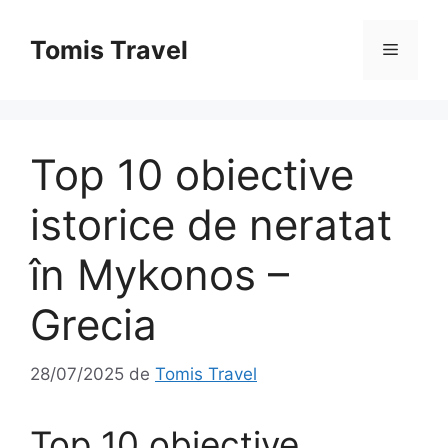
Sari
la
Tomis Travel
Meniu
conținut
Top 10 obiective
istorice de neratat
în Mykonos –
Grecia
28/07/2025
de
Tomis Travel
Top 10 obiective