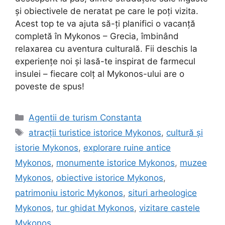
și obiectivele de neratat pe care le poți vizita.
Acest top te va ajuta să-ți planifici o vacanță
completă în Mykonos – Grecia, îmbinând
relaxarea cu aventura culturală. Fii deschis la
experiențe noi și lasă-te inspirat de farmecul
insulei – fiecare colț al Mykonos-ului are o
poveste de spus!
Categorii
Agentii de turism Constanta
Etichete
atracții turistice istorice Mykonos
,
cultură și
istorie Mykonos
,
explorare ruine antice
Mykonos
,
monumente istorice Mykonos
,
muzee
Mykonos
,
obiective istorice Mykonos
,
patrimoniu istoric Mykonos
,
situri arheologice
Mykonos
,
tur ghidat Mykonos
,
vizitare castele
Mykonos