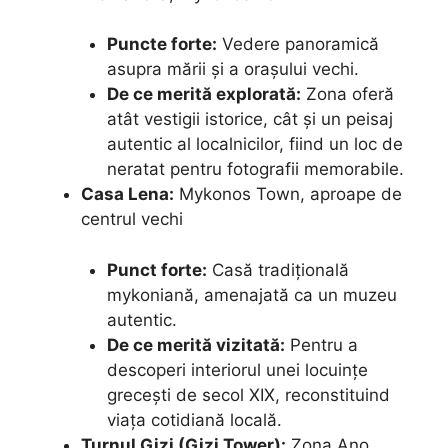
Puncte forte:
Vedere panoramică
asupra mării și a orașului vechi.
De ce merită explorată:
Zona oferă
atât vestigii istorice, cât și un peisaj
autentic al localnicilor, fiind un loc de
neratat pentru fotografii memorabile.
Casa Lena:
Mykonos Town, aproape de
centrul vechi
Punct forte:
Casă tradițională
mykoniană, amenajată ca un muzeu
autentic.
De ce merită vizitată:
Pentru a
descoperi interiorul unei locuințe
grecești de secol XIX, reconstituind
viața cotidiană locală.
Turnul Gizi (Gizi Tower):
Zona Ano