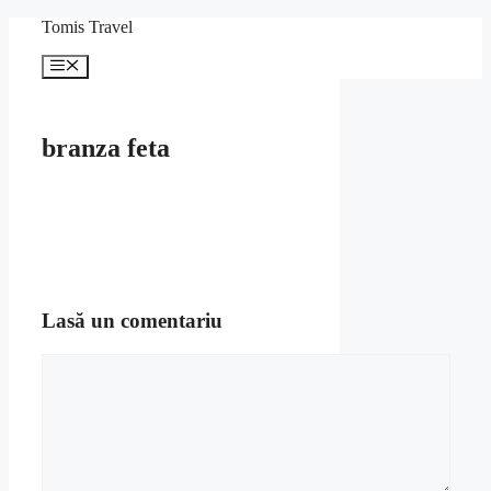
Sari
Tomis Travel
la
conținut
Meniu
branza feta
Lasă un comentariu
Comentariu