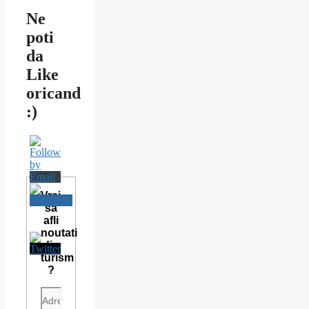
Ne
poti
da
Like
oricand
:)
Vrei
sa
afli
noutati
din
turism
?