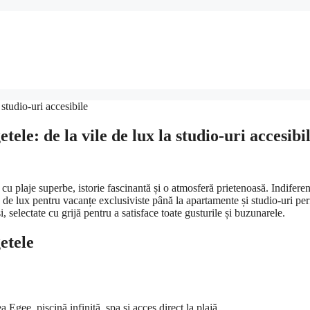
ele: de la vile de lux la studio-uri accesibi
, cu plaje superbe, istorie fascinantă și o atmosferă prietenoasă. Indifere
le de lux pentru vacanțe exclusiviste până la apartamente și studio-uri per
, selectate cu grijă pentru a satisface toate gusturile și buzunarele.
etele
Egee, piscină infinită, spa și acces direct la plajă