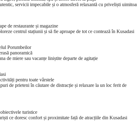
utentic, servicii impecabile și o atmosferă relaxantă cu priveliști uimitoa
ape de restaurante și magazine
ploreze centrul stațiunii și să fie aproape de tot ce contează în Kusadasi
elul Porumbeilor
terasă panoramică
a de miere sau vacanțe liniștite departe de agitație
asi
ctivități pentru toate vârstele
uri de prieteni în căutare de distracție și relaxare la un loc ferit de
biectivele turistice
riști ce doresc confort și proximitate față de atracțiile din Kusadasi