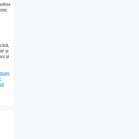
osfera
 mic
cină,
te și
si și
 mare
e
iat