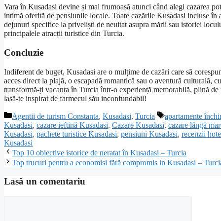
Vara în Kusadasi devine și mai frumoasă atunci când alegi cazarea potri
intimă oferită de pensiunile locale. Toate cazările Kusadasi incluse în a
dejunuri specifice la priveliști de neuitat asupra mării sau istoriei locul
principalele atracții turistice din Turcia.
Concluzie
Indiferent de buget, Kusadasi are o mulțime de cazări care să corespundă 
acces direct la plajă, o escapadă romantică sau o aventură culturală, c
transformă-ți vacanța în Turcia într-o experiență memorabilă, plină de
lasă-te inspirat de farmecul său inconfundabil!
Categorii
Etichete
Agentii de turism Constanta
,
Kusadasi
,
Turcia
apartamente închi
Kusadasi
,
cazare ieftină Kusadasi
,
Cazare Kusadasi
,
cazare lângă ma
Kusadasi
,
pachete turistice Kusadasi
,
pensiuni Kusadasi
,
recenzii hot
Kusadasi
Top 10 obiective istorice de neratat în Kusadasi – Turcia
Top trucuri pentru a economisi fără compromis in Kusadasi – Turci
Lasă un comentariu
Comentariu