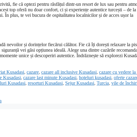
vită, fie că optezi pentru răsfățul dintr-un resort de lux sau pentru atm
cest top oferă nu doar confort, ci și experiențe autentice turcești – de la
ui. În plus, te vei bucura de ospitalitatea localnicilor și de acces ușor la
nevoilor și dorințelor fiecărui călător. Fie că îți dorești relaxare la pis
u siguranță vei găsi opțiunea ideală. Alege una dintre cazările recomanda
 momente unice și descoperiri autentice. Îndrăznește să explorezi Kusada
riat Kusadasi
,
cazare
,
cazare all inclusive Kusadasi
,
cazare cu vedere la
re Kusadasi
,
cazare last minute Kusadasi
,
hoteluri kusadasi
,
oferte cazar
eluri Kusadasi
,
resorturi Kusadasi
,
Sejur Kusadasi
,
Turcia
,
vile de închir
a