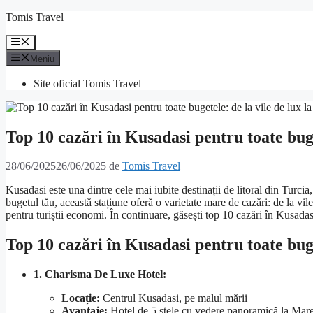
Sari
Tomis Travel
la
conținut
Meniu
Meniu
Site oficial Tomis Travel
Top 10 cazări în Kusadasi pentru toate buget
28/06/2025
26/06/2025
de
Tomis Travel
Kusadasi este una dintre cele mai iubite destinații de litoral din Turcia
bugetul tău, această stațiune oferă o varietate mare de cazări: de la vi
pentru turiștii economi. În continuare, găsești top 10 cazări în Kusadasi
Top 10 cazări în Kusadasi pentru toate bug
1. Charisma De Luxe Hotel:
Locație:
Centrul Kusadasi, pe malul mării
Avantaje:
Hotel de 5 stele cu vedere panoramică la Marea 