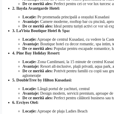
De ce merită ales:
Perfect pentru cei ce vor lux turcesc a
2. Ilayda Avantgarde Hotel:
Locație:
Pe promenada principală a orașului Kusadasi
Avantaje:
Camere moderne, rooftop bar cu piscină, apro
De ce merită ales:
Ideal pentru turiști activi ce vor să ex
3. LaVista Boutique Hotel & Spa:
Locație:
Aproape de centrul Kusadasi, cu vedere la Cast
Avantaje:
Boutique hotel cu decor romantic, spa intim, 
De ce merită ales:
Popular pentru escapade romantice, lun
4. Pine Bay Holiday Resort:
Locație:
Zona Camlimani, la 15 minute de centrul Kusad
Avantaje:
Resort all-inclusive, plajă privată, aqua park, a
De ce merită ales:
Potrivit pentru familii cu copii sau grup
aglomerație
5. DoubleTree by Hilton Kusadasi:
Locație:
Lângă portul de yachturi, central
Avantaje:
Design modern, servicii premium, aproape de o
De ce merită ales:
Perfect pentru călătorii business sau tu
6. Erciyes Otel:
Locație:
Aproape de plaja Ladies Beach