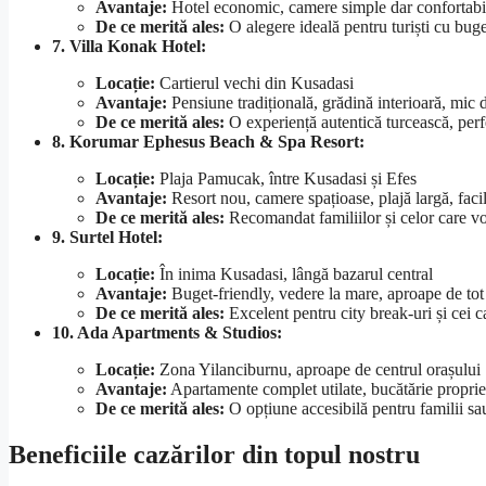
Avantaje:
Hotel economic, camere simple dar confortabil
De ce merită ales:
O alegere ideală pentru turiști cu buget
7. Villa Konak Hotel:
Locație:
Cartierul vechi din Kusadasi
Avantaje:
Pensiune tradițională, grădină interioară, mic d
De ce merită ales:
O experiență autentică turcească, perfe
8. Korumar Ephesus Beach & Spa Resort:
Locație:
Plaja Pamucak, între Kusadasi și Efes
Avantaje:
Resort nou, camere spațioase, plajă largă, facili
De ce merită ales:
Recomandat familiilor și celor care vo
9. Surtel Hotel:
Locație:
În inima Kusadasi, lângă bazarul central
Avantaje:
Buget-friendly, vedere la mare, aproape de tot
De ce merită ales:
Excelent pentru city break-uri și cei c
10. Ada Apartments & Studios:
Locație:
Zona Yilanciburnu, aproape de centrul orașului
Avantaje:
Apartamente complet utilate, bucătărie proprie,
De ce merită ales:
O opțiune accesibilă pentru familii sau 
Beneficiile cazărilor din topul nostru