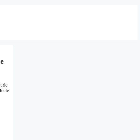
le
nt de
fecte