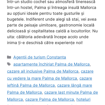
într-un studio cochet sau atmosferă tinerească
într-un hostel, Palma și întreaga insulă Mallorca
au opțiuni ideale pentru toate gusturile și
bugetele. Indiferent unde alegi să stai, vei avea
parte de peisaje uimitoare, gastronomie locală
delicioasă și ospitalitatea caldă a locuitorilor. Nu
uita: călătoria adevărată începe acolo unde
inima ți-e deschisă către experiențe noi!
Categorii
Agentii de turism Constanta
Etichete
apartamente închiriat Palma de Mallorca
,
cazare all inclusive Palma de Mallorca
,
cazare
cu vedere la mare Palma de Mallorca
,
cazare
ieftină Palma de Mallorca
,
cazare lângă mare
Palma de Mallorca
,
cazare last minute Palma de
Mallorca
,
cazare Palma de Mallorca
,
hoteluri