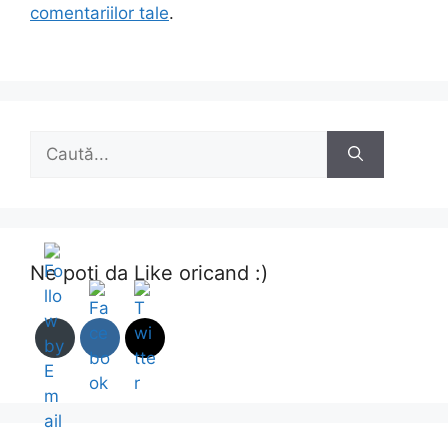
comentariilor tale
.
Caută
după:
Ne poti da Like oricand :)