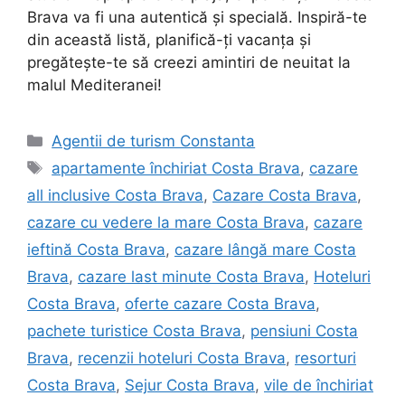
Brava va fi una autentică și specială. Inspiră-te
din această listă, planifică-ți vacanța și
pregătește-te să creezi amintiri de neuitat la
malul Mediteranei!
Categorii
Agentii de turism Constanta
Etichete
apartamente închiriat Costa Brava
,
cazare
all inclusive Costa Brava
,
Cazare Costa Brava
,
cazare cu vedere la mare Costa Brava
,
cazare
ieftină Costa Brava
,
cazare lângă mare Costa
Brava
,
cazare last minute Costa Brava
,
Hoteluri
Costa Brava
,
oferte cazare Costa Brava
,
pachete turistice Costa Brava
,
pensiuni Costa
Brava
,
recenzii hoteluri Costa Brava
,
resorturi
Costa Brava
,
Sejur Costa Brava
,
vile de închiriat