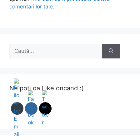
comentariilor tale
.
Caută
după:
Ne poti da Like oricand :)