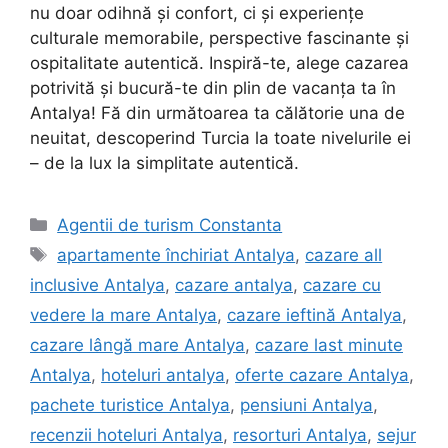
nu doar odihnă și confort, ci și experiențe
culturale memorabile, perspective fascinante și
ospitalitate autentică. Inspiră-te, alege cazarea
potrivită și bucură-te din plin de vacanța ta în
Antalya! Fă din următoarea ta călătorie una de
neuitat, descoperind Turcia la toate nivelurile ei
– de la lux la simplitate autentică.
Categorii
Agentii de turism Constanta
Etichete
apartamente închiriat Antalya
,
cazare all
inclusive Antalya
,
cazare antalya
,
cazare cu
vedere la mare Antalya
,
cazare ieftină Antalya
,
cazare lângă mare Antalya
,
cazare last minute
Antalya
,
hoteluri antalya
,
oferte cazare Antalya
,
pachete turistice Antalya
,
pensiuni Antalya
,
recenzii hoteluri Antalya
,
resorturi Antalya
,
sejur