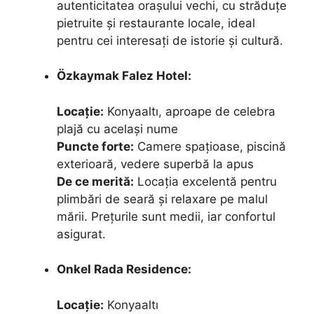
autenticitatea orașului vechi, cu străduțe
pietruite și restaurante locale, ideal
pentru cei interesați de istorie și cultură.
Özkaymak Falez Hotel:
Locație:
Konyaaltı, aproape de celebra
plajă cu același nume
Puncte forte:
Camere spațioase, piscină
exterioară, vedere superbă la apus
De ce merită:
Locația excelentă pentru
plimbări de seară și relaxare pe malul
mării. Prețurile sunt medii, iar confortul
asigurat.
Onkel Rada Residence:
Locație:
Konyaaltı