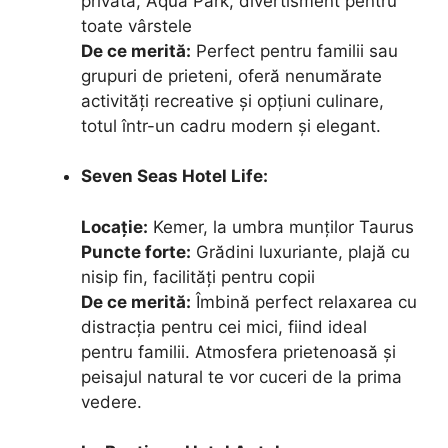
privată, Aqua Park, divertisment pentru
toate vârstele
De ce merită:
Perfect pentru familii sau
grupuri de prieteni, oferă nenumărate
activități recreative și opțiuni culinare,
totul într-un cadru modern și elegant.
Seven Seas Hotel Life:
Locație:
Kemer, la umbra munților Taurus
Puncte forte:
Grădini luxuriante, plajă cu
nisip fin, facilități pentru copii
De ce merită:
Îmbină perfect relaxarea cu
distracția pentru cei mici, fiind ideal
pentru familii. Atmosfera prietenoasă și
peisajul natural te vor cuceri de la prima
vedere.