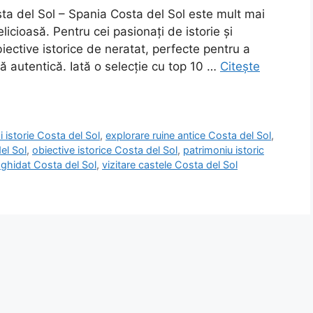
sta del Sol – Spania Costa del Sol este mult mai
licioasă. Pentru cei pasionați de istorie și
ective istorice de neratat, perfecte pentru a
lă autentică. Iată o selecție cu top 10 …
Citește
și istorie Costa del Sol
,
explorare ruine antice Costa del Sol
,
el Sol
,
obiective istorice Costa del Sol
,
patrimoniu istoric
 ghidat Costa del Sol
,
vizitare castele Costa del Sol