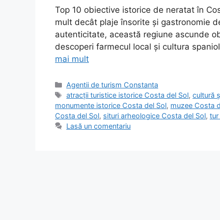
Top 10 obiective istorice de neratat în Co
mult decât plaje însorite și gastronomie de
autenticitate, această regiune ascunde obi
descoperi farmecul local și cultura spanio
mai mult
Categorii
Agentii de turism Constanta
Etichete
atracții turistice istorice Costa del Sol
,
cultură 
monumente istorice Costa del Sol
,
muzee Costa d
Costa del Sol
,
situri arheologice Costa del Sol
,
tur
Lasă un comentariu