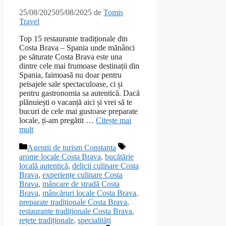
25/08/2025
05/08/2025
de
Tomis
Travel
Top 15 restaurante tradiționale din
Costa Brava – Spania unde mănânci
pe săturate Costa Brava este una
dintre cele mai frumoase destinații din
Spania, faimoasă nu doar pentru
peisajele sale spectaculoase, ci și
pentru gastronomia sa autentică. Dacă
plănuiești o vacanță aici și vrei să te
bucuri de cele mai gustoase preparate
locale, ți-am pregătit …
Citește mai
mult
Categorii
Etichete
Agentii de turism Constanta
arome locale Costa Brava
,
bucătărie
locală autentică
,
delicii culinare Costa
Brava
,
experiențe culinare Costa
Brava
,
mâncare de stradă Costa
Brava
,
mâncăruri locale Costa Brava
,
preparate tradiționale Costa Brava
,
restaurante tradiționale Costa Brava
,
rețete tradiționale
,
specialități