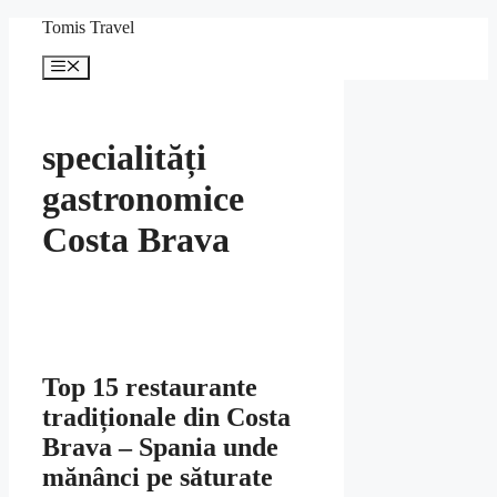
Sari
Tomis Travel
la
conținut
Meniu
specialități
gastronomice
Costa Brava
Top 15 restaurante
tradiționale din Costa
Brava – Spania unde
mănânci pe săturate