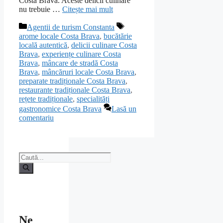
Costa Brava. Aceste delicii culinare
nu trebuie …
Citește mai mult
Categorii
Etichete
Agentii de turism Constanta
arome locale Costa Brava
,
bucătărie
locală autentică
,
delicii culinare Costa
Brava
,
experiențe culinare Costa
Brava
,
mâncare de stradă Costa
Brava
,
mâncăruri locale Costa Brava
,
preparate tradiționale Costa Brava
,
restaurante tradiționale Costa Brava
,
rețete tradiționale
,
specialități
gastronomice Costa Brava
Lasă un
comentariu
Caută
după:
Ne