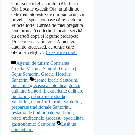
Carnea de miel la cuptor (Kleftiko) –
Oia Locație exactă: Oia, unul dintre
cele mai pitorești sate din Santorini, cu
priveliști spectaculoase către caldeira.
Puncte forte: Carnea de miel pregătită
lent, aromată cu ierburi locale, servită
cu cartofi copți și legume proaspete.
De ce merită să încerci: Atmosfera
autentic grecească, cu terase care
oferă priveliști …
Citește mai mult
Categorii
Agentii de turism Constanta
,
Grecia
,
Vacanta Santorini Grecia |
Sejur Santorini Grecia| Hoteluri
Etichete
Santorini
arome locale Santorini
,
bucătărie grecească autentică
,
delicii
culinare Santorini
,
experiențe culinare
Santorini
,
mâncare de stradă
Santorini
,
mâncăruri locale Santorini
,
preparate tradiționale Santorini
,
restaurante tradiționale Santorini
,
rețete tradiționale grecesști
,
specialități
gastronomice Santorini
Lasă un
comentariu