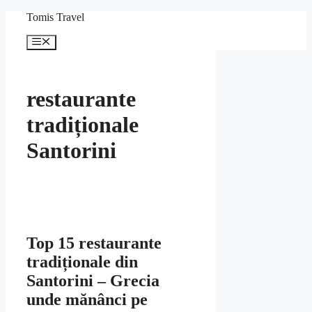
Sari
Tomis Travel
la
conținut
Meniu
restaurante
tradiționale
Santorini
Top 15 restaurante
tradiționale din
Santorini – Grecia
unde mănânci pe