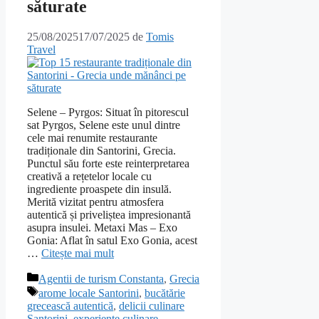
săturate
25/08/2025
17/07/2025
de
Tomis
Travel
Selene – Pyrgos: Situat în pitorescul
sat Pyrgos, Selene este unul dintre
cele mai renumite restaurante
tradiționale din Santorini, Grecia.
Punctul său forte este reinterpretarea
creativă a rețetelor locale cu
ingrediente proaspete din insulă.
Merită vizitat pentru atmosfera
autentică și priveliștea impresionantă
asupra insulei. Metaxi Mas – Exo
Gonia: Aflat în satul Exo Gonia, acest
…
Citește mai mult
Categorii
Agentii de turism Constanta
,
Grecia
Etichete
arome locale Santorini
,
bucătărie
grecească autentică
,
delicii culinare
Santorini
,
experiențe culinare