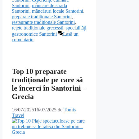
Santorini
,
mâncare de stradă
Santorini
,
mâncăruri locale Santorini
,
preparate tradiționale Santorini
,
restaurante tradiționale Santorini
,
rețete tradiționale grecesști
,
specialități
gastronomice Santorini
Lasă un
comentariu
Top 10 preparate
tradiționale pe care să
le încerci în Santorini –
Grecia
16/07/2025
16/07/2025
de
Tomis
Travel