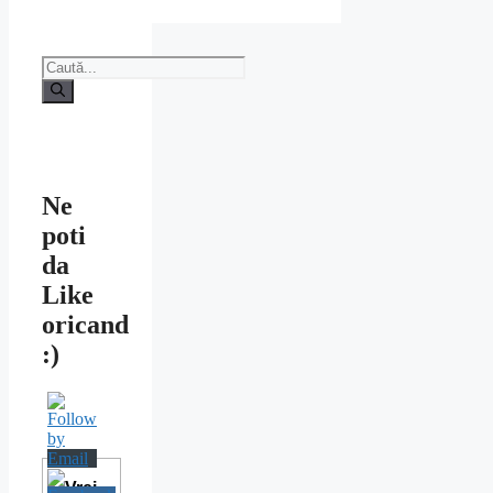
Caută
după:
Ne
poti
da
Like
oricand
:)
Vrei