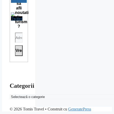
sa
afli
noutati
din
turism
?
Categorii
Categorii
© 2026 Tomis Travel
• Construit cu
GeneratePress