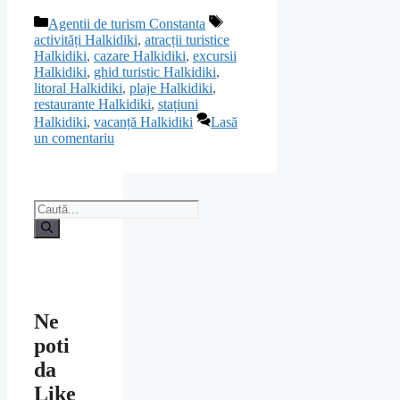
Categorii
Etichete
Agentii de turism Constanta
activități Halkidiki
,
atracții turistice
Halkidiki
,
cazare Halkidiki
,
excursii
Halkidiki
,
ghid turistic Halkidiki
,
litoral Halkidiki
,
plaje Halkidiki
,
restaurante Halkidiki
,
stațiuni
Halkidiki
,
vacanță Halkidiki
Lasă
un comentariu
Caută
după:
Ne
poti
da
Like