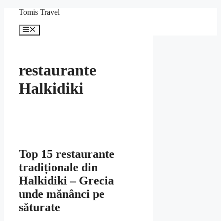
Sari
Tomis Travel
la
conținut
Meniu
restaurante
Halkidiki
Top 15 restaurante
tradiționale din
Halkidiki – Grecia
unde mănânci pe
săturate