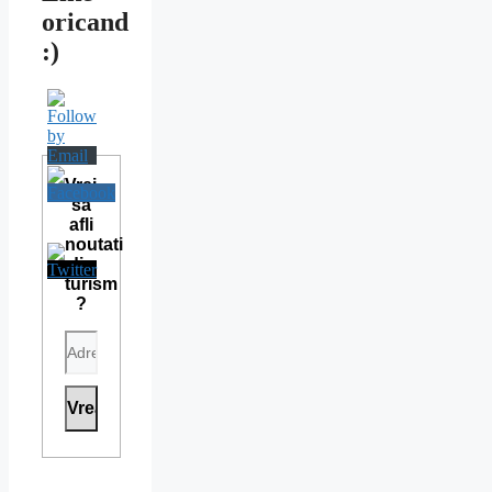
oricand
:)
Vrei
sa
afli
noutati
din
turism
?