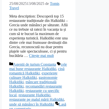
25/08/2025
13/08/2025
de
Tomis
Travel
Meta description: Descoperă top 15
restaurante tradiționale din Halkidiki –
Grecia unde mănânci pe săturate. Află
ce nu trebuie să ratezi în vacanța ta și
cum să te bucuri la maximum de
experiența turistică. Halkidiki este una
dintre cele mai frumoase destinații din
Grecia, recunoscută nu doar pentru
plajele sale spectaculoase, ci și pentru
bucătăria …
Citește mai mult
Categorii
Etichete
Agentii de turism Constanta
cele
mai bune restaurante Halkidiki
,
cină
romantică Halkidiki
,
experiențe
culinare Halkidiki
,
gastronomie
Halkidiki
,
mâncare tradițională
Halkidiki
,
recomandări restaurante
Halkidiki
,
restaurante cu specific
local
,
restaurante Halkidiki
,
restaurante pe malul mării Halkidiki
,
unde să mănânci în Halkidiki
Lasă
un comentariu