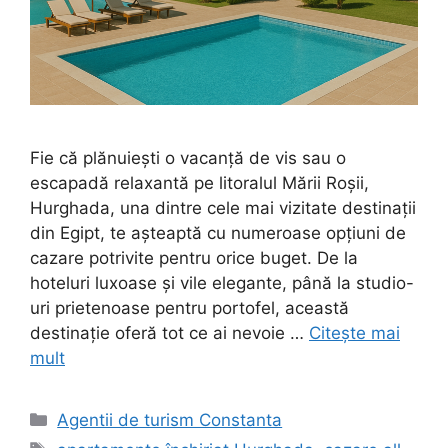
Fie că plănuiești o vacanță de vis sau o
escapadă relaxantă pe litoralul Mării Roșii,
Hurghada, una dintre cele mai vizitate destinații
din Egipt, te așteaptă cu numeroase opțiuni de
cazare potrivite pentru orice buget. De la
hoteluri luxoase și vile elegante, până la studio-
uri prietenoase pentru portofel, această
destinație oferă tot ce ai nevoie …
Citește mai
mult
Categorii
Agentii de turism Constanta
Etichete