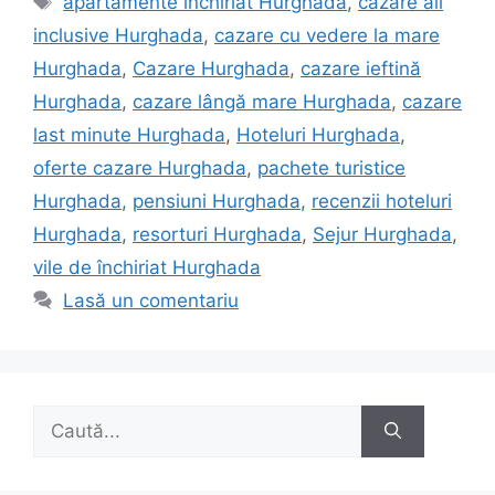
apartamente închiriat Hurghada
,
cazare all
inclusive Hurghada
,
cazare cu vedere la mare
Hurghada
,
Cazare Hurghada
,
cazare ieftină
Hurghada
,
cazare lângă mare Hurghada
,
cazare
last minute Hurghada
,
Hoteluri Hurghada
,
oferte cazare Hurghada
,
pachete turistice
Hurghada
,
pensiuni Hurghada
,
recenzii hoteluri
Hurghada
,
resorturi Hurghada
,
Sejur Hurghada
,
vile de închiriat Hurghada
Lasă un comentariu
Caută
după: